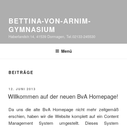
BETTINA-VON-ARNIM-
GYMNASIUM
Haberlandstr.14, 41539 Dormagen, Tel.02133-245530
Menü
BEITRÄGE
VERÖFFENTLICHT
12. JUNI 2013
AM
Willkommen auf der neuen BvA Homepage!
Da uns die alte BvA Homepage nicht mehr zeitgemäß
erschien, haben wir die Website komplett auf ein Content
Management System umgestellt. Dieses System