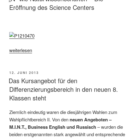
Eröffnung des Science Centers
„„N“
weiterlesen
wie
Naturwissenschaften
–
VERÖFFENTLICHT
12. JUNI 2013
AM
Die
Das Kursangebot für den
Eröffnung
Differenzierungsbereich in den neuen 8.
des
Klassen steht
Science
Centers“
Ziemlich eindeutig waren die diesjährigen Wahlen zum
Wahlpflichtbereich II. Von den
neuen Angeboten –
M.I.N.T., Business English und Russisch
– wurden die
beiden erstgenannten stark angewählt und entsprechende