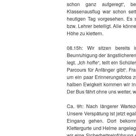
schon ganz aufgeregt“, ber
Klassenausflug war schon sei
heutigen Tag vorgesehen. Es s
bzw. Lehrer beteiligt. Alle kön
Höhe zu klettern.
08.15h: Wir sitzen bereits
Beunruhigung der ängstlicheren 
legt. „Ich hoffe“, teilt ein Schü
Parcours für Anfänger gibt“. F
um ein paar Erinnerungsfotos z
halben Ewigkeit kommen wir i
Der Bus fährt ohne uns weiter, 
Ca. 9h: Nach längerer Wartez
Unsere Verspätung ist jetzt egal
Eingang gehen. Dort bekomm
Klettergurte und Helme angeleg
wir eine Sicherheitseinführung 