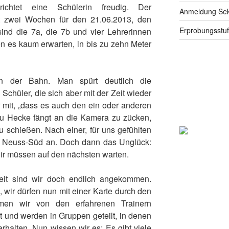
ichtet eine Schülerin freudig. Der
Anmeldung Seku
t zwei Wochen für den 21.06.2013, den
Erprobungsstu
ind die 7a, die 7b und vier Lehrerinnen
nen es kaum erwarten, in bis zu zehn Meter
 in der Bahn. Man spürt deutlich die
Schüler, die sich aber mit der Zeit wieder
ler mit, „dass es auch den ein oder anderen
rau Hecke fängt an die Kamera zu zücken,
u schießen. Nach einer, für uns gefühlten
n Neuss-Süd an. Doch dann das Unglück:
wir müssen auf den nächsten warten.
eit sind wir doch endlich angekommen.
, wir dürfen nun mit einer Karte durch den
en wir von den erfahrenen Trainern
t und werden in Gruppen geteilt, in denen
erhalten. Nun wissen wir es: Es gibt viele