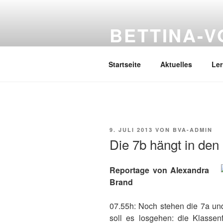
Zum
Inhalt
BETTINA-
springen
Haberlandstr.14, 41539 Dormag
Startseite
Aktuelles
Le
VERÖFFENTLICHT
9. JULI 2013
VON
BVA-ADMIN
AM
Die 7b hängt in den
Reportage von Alexan
dra
Brand
07.55h: Noch stehen die 7a u
soll es losgehen: die Klassenf