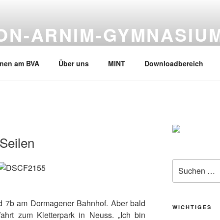
VON-ARNIM-GYMNASIU
en, Tel.02133-245530
rnen am BVA
Über uns
MINT
Downloadbereich
 Seilen
Suche
nach:
nd 7b am Dormagener Bahnhof. Aber bald
WICHTIGES
ahrt zum Kletterpark in Neuss. „Ich bin