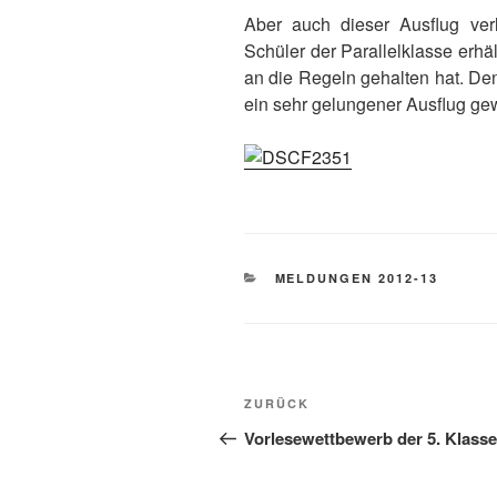
Aber auch dieser Ausflug verl
Schüler der Parallelklasse erhält
an die Regeln gehalten hat. Den
ein sehr gelungener Ausflug ge
KATEGORIEN
MELDUNGEN 2012-13
Beitragsnavigation
Vorheriger
ZURÜCK
Beitrag
Vorlesewettbewerb der 5. Klass