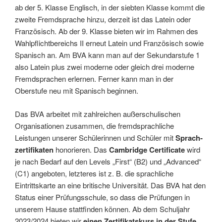
ab der 5. Klasse Englisch, in der siebten Klasse kommt die
zweite Fremdsprache hinzu, derzeit ist das Latein oder
Französisch. Ab der 9. Klasse bieten wir im Rahmen des
Wahlpflichtbe­reichs II erneut Latein und Französisch sowie
Spanisch an. Am BVA kann man auf der Sekundarstufe 1
also Latein plus zwei moderne oder gleich drei moderne
Fremdsprachen erlernen. Ferner kann man in der
Oberstufe neu mit Spanisch beginnen.
Das BVA arbeitet mit zahlreichen außerschulischen
Organisationen zusammen, die fremdsprachliche
Leistungen unserer Schülerinnen und Schüler mit
Sprach­
zertifikaten
honorieren. Das
Cambridge Certificate
wird
je nach Bedarf auf den Levels „First“ (B2) und „Advanced“
(C1) angeboten, letzteres ist z. B. die sprach­liche
Eintrittskarte an eine britische Universität. Das BVA hat den
Status einer Prüfungsschule, so dass die Prüfungen in
unserem Hause stattfinden können. Ab dem Schuljahr
2023/2024 bieten wir
einen Zertifikatskurs in der Stufe