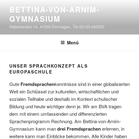
Zum
BETTINA-VON-ARNIM-
Inhalt
GYMNASIUM
springen
Haberlandstr.14, 41539 Dormagen, Tel.02133-245530
Menü
UNSER SPRACHKONZEPT ALS
EUROPASCHULE
Gute
Fremdsprachen
kenntnisse sind in einer globalisierten
Welt ein Schlüssel zur kulturellen, wirtschaftlichen und
sozialen Teilhabe und deshalb im Kontext schulischer
Bildung und heute wichtiger denn je. Wir am BVA tragen
dem mit einem umfassenden und differenzierten
Sprachenprogramm Rechnung. Am Bettina-von-Arnim-
Gymnasium kann man
drei Fremdsprachen
erlernen, in
weitere kann man Einblicke bekommen. Alle Kinder haben