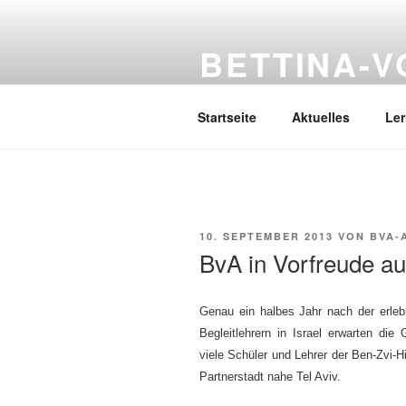
Zum
Inhalt
BETTINA-
springen
Haberlandstr.14, 41539 Dormag
Startseite
Aktuelles
Le
VERÖFFENTLICHT
10. SEPTEMBER 2013
VON
BVA-
AM
BvA in Vorfreude au
Genau ein halbes Jahr nach der erle
Begleitlehrern in Israel erwarten di
viele Schüler und Lehrer der Ben-Zvi-
Partnerstadt nahe Tel Aviv.