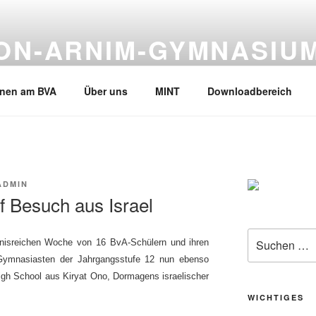
VON-ARNIM-GYMNASIU
en, Tel.02133-245530
rnen am BVA
Über uns
MINT
Downloadbereich
ADMIN
f Besuch aus Israel
Suche
bnisreichen Woche von 16 BvA-Schülern und ihren
nach:
e Gymnasiasten der Jahrgangsstufe 12 nun ebenso
High School aus Kiryat Ono, Dormagens israelischer
WICHTIGES