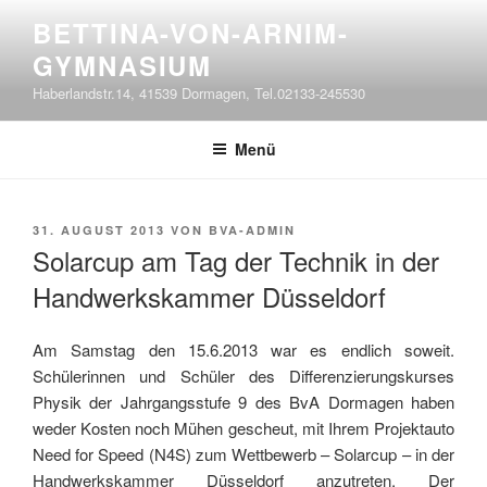
Zum
BETTINA-VON-ARNIM-
Inhalt
GYMNASIUM
springen
Haberlandstr.14, 41539 Dormagen, Tel.02133-245530
Menü
VERÖFFENTLICHT
31. AUGUST 2013
VON
BVA-ADMIN
AM
Solarcup am Tag der Technik in der
Handwerkskammer Düsseldorf
Am Samstag den 15.6.2013 war es endlich soweit.
Schülerinnen und Schüler des Differenzierungskurses
Physik der Jahrgangsstufe 9 des BvA Dormagen haben
weder Kosten noch Mühen gescheut, mit Ihrem Projektauto
Need for Speed (N4S) zum Wettbewerb – Solarcup – in der
Handwerkskammer Düsseldorf anzutreten. Der