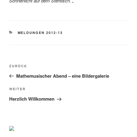
Sonnenlicht auf dem Stehtisch. „
KATEGORIEN
MELDUNGEN 2012-13
Beitragsnavigation
Vorheriger
ZURÜCK
Beitrag
Mathemusischer Abend – eine Bildergalerie
Nächster
WEITER
Beitrag
Herzlich Willkommen