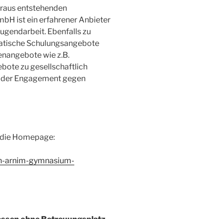
araus entstehenden
bH ist ein erfahrener Anbieter
ugendarbeit. Ebenfalls zu
atische Schulungsangebote
enangebote wie z.B.
ebote zu gesellschaftlich
 oder Engagement gegen
n die Homepage:
on-arnim-gymnasium-