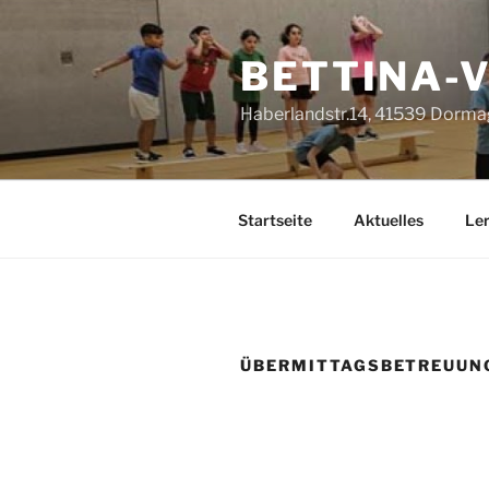
Zum
Inhalt
BETTINA-
springen
Haberlandstr.14, 41539 Dorma
Startseite
Aktuelles
Le
ÜBERMITTAGSBETREUUN