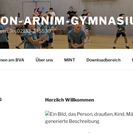
VON-ARNIM-GYMNAS
gen, Tel.02133-245530
rnen am BVA
Über uns
MINT
Downloadbereich
G
Herzlich Willkommen