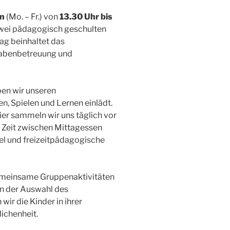
en
(Mo. – Fr.) von
13.30 Uhr bis
 zwei pädagogisch geschulten
ag beinhaltet das
gabenbetreuung und
en wir unseren
en, Spielen und Lernen einlädt.
Hier sammeln wir uns täglich vor
e Zeit zwischen Mittagessen
el und freizeitpädagogische
gemeinsame Gruppenaktivitäten
an der Auswahl des
ir die Kinder in ihrer
ichenheit.