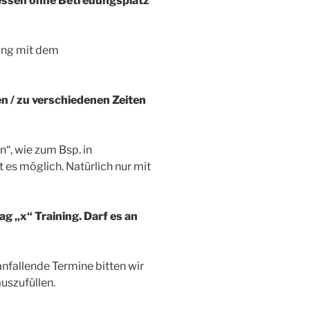
gessen ohne Betreuungsplatz
dung mit dem
n / zu verschiedenen Zeiten
n“, wie zum Bsp. in
t es möglich. Natürlich nur mit
g „x“ Training. Darf es an
anfallende Termine bitten wir
auszufüllen.