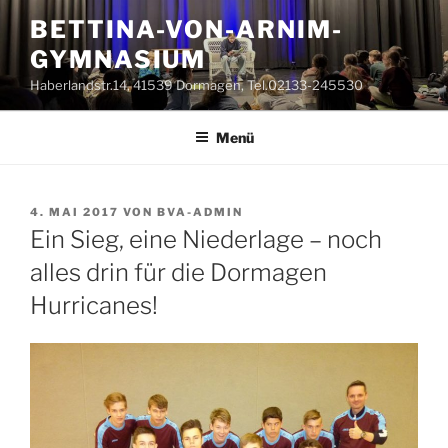
Zum
BETTINA-VON-ARNIM-
Inhalt
GYMNASIUM
springen
Haberlandstr.14, 41539 Dormagen, Tel.02133-245530
Menü
VERÖFFENTLICHT
4. MAI 2017
VON
BVA-ADMIN
AM
Ein Sieg, eine Niederlage – noch
alles drin für die Dormagen
Hurricanes!