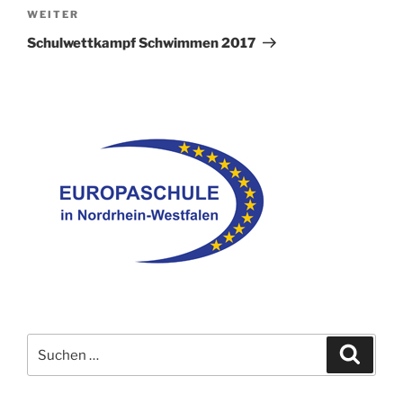
Nächster
WEITER
Beitrag
Schulwettkampf Schwimmen 2017
Suche
Suche
nach: