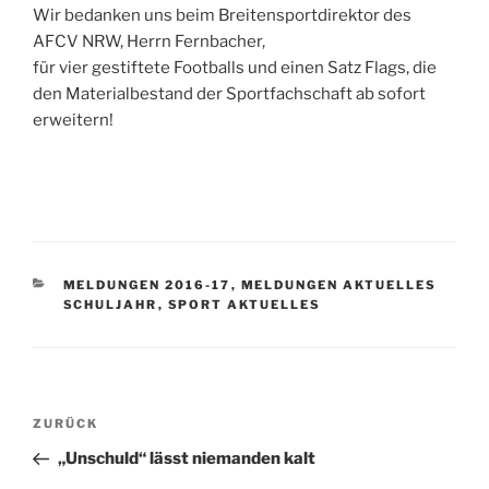
Wir bedanken uns beim Breitensportdirektor des
AFCV NRW, Herrn Fernbacher,
für vier gestiftete Footballs und einen Satz Flags, die
den Materialbestand der Sportfachschaft ab sofort
erweitern!
KATEGORIEN
MELDUNGEN 2016-17
,
MELDUNGEN AKTUELLES
SCHULJAHR
,
SPORT AKTUELLES
Beitragsnavigation
Vorheriger
ZURÜCK
Beitrag
„Unschuld“ lässt niemanden kalt