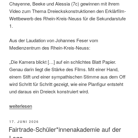
Chayenne, Beeke und Alessia (7c) gewinnen mit ihrem
Video zum Thema Dreieckskonstruktionen den Erklärfilm-
Wettbewerb des Rhein-Kreis-Neuss für die Sekundarstufe
1.
Aus der Laudation von Johannes Feser vom
Medienzentrum des Rhein-Kreis-Neuss:
„Die Kamera blickt […] auf ein schlichtes Blatt Papier.
Genau darin liegt die Stärke des Films. Mit einer Hand,
einem Stift und einer sympathischen Stimme aus dem Off
wird Schritt für Schritt gezeigt, wie eine Planfigur entsteht
und daraus ein Dreieck konstruiert wird.
„Großer
weiterlesen
Erfolg
beim Erklärfilm-
VERÖFFENTLICHT
17. JUNI 2026
Wettbewerb “
AM
Fairtrade-Schüler*innenakademie auf der
Laga