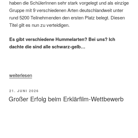
haben die SchülerInnen sehr stark vorgelegt und als einzige
Gruppe mit 9 verschiedenen Arten deutschlandweit unter
rund 5200 Teilnehmenden den ersten Platz belegt. Diesen
Titel gilt es nun zu verteidigen.
Es gibt verschiedene Hummelarten? Bei uns? Ich
dachte die sind alle schwarz-gelb…
„Wer
weiterlesen
bestimmt
mehr
VERÖFFENTLICHT
21. JUNI 2026
Hummeln
AM
Großer Erfolg beim Erklärfilm-Wettbewerb
als
wir?“