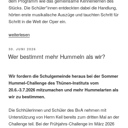
dem Programm wie das gemeinsame Kennenlernen des
Stücks. Die Schüler*innen entdeckten dabei die Handlung,
hörten erste musikalische Auszüge und tauchten Schritt für
Schritt in die Welt der Oper ein.
„Theatertage
weiterlesen
der
6.
VERÖFFENTLICHT
30. JUNI 2026
Klassen“
AM
Wer bestimmt mehr Hummeln als wir?
Wir fordern die Schulgemeinde heraus bei der Sommer
Hummel-Challenge des Thünen-Instituts vom
20.6.-3.7.2026 mitzumachen und mehr Hummelarten als
wir zu bestimmen.
Die Schhülerinnen und Schüler des BvA nehmen mit
Unterstützung von Herrn Keil bereits zum dritten Mal an der
Challenge teil. Bei der Frühjahrs-Challenge im März 2026