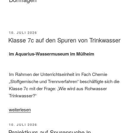
aus
der
Nano-
Box“
VERÖFFENTLICHT
10. JULI 2026
AM
Klasse 7c auf den Spuren von Trinkwasser
im Aquarius-Wassermuseum im Mülheim
Im Rahmen der Unterrichtseinheit im Fach Chemie
„Stoffgemische und Trennverfahren“ beschäftigte sich die
Klasse 7c mit der Frage: „Wie wird aus Rohwasser
Trinkwasser?“
„Klasse
weiterlesen
7c
auf
VERÖFFENTLICHT
10. JULI 2026
den
AM
Projektkurs auf Spurensuche in