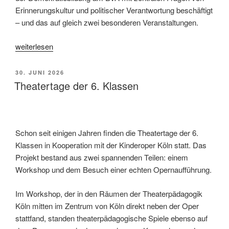
Erinnerungskultur und politischer Verantwortung beschäftigt
– und das auf gleich zwei besonderen Veranstaltungen.
„Demokratiebildung
weiterlesen
am
BVA
VERÖFFENTLICHT
30. JUNI 2026
–
AM
Theatertage der 6. Klassen
Geschichte
erleben,
verstehen,
diskutieren “
Schon seit einigen Jahren finden die Theatertage der 6.
Klassen in Kooperation mit der Kinderoper Köln statt. Das
Projekt bestand aus zwei spannenden Teilen: einem
Workshop und dem Besuch einer echten Opernaufführung.
Im Workshop, der in den Räumen der Theaterpädagogik
Köln mitten im Zentrum von Köln direkt neben der Oper
stattfand, standen theaterpädagogische Spiele ebenso auf