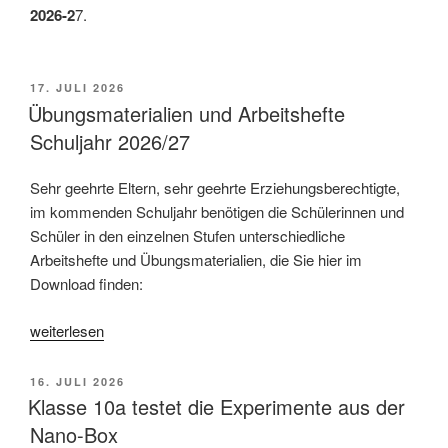
2026-2
7.
VERÖFFENTLICHT
17. JULI 2026
AM
Übungsmaterialien und Arbeitshefte
Schuljahr 2026/27
Sehr geehrte Eltern, sehr geehrte Erziehungsberechtigte,
im kommenden Schuljahr benötigen die Schülerinnen und
Schüler in den einzelnen Stufen unterschiedliche
Arbeitshefte und Übungsmaterialien, die Sie hier im
Download finden:
„Übungsmaterialien
weiterlesen
und
Arbeitshefte
VERÖFFENTLICHT
16. JULI 2026
Schuljahr
AM
Klasse 10a testet die Experimente aus der
2026/27“
Nano-Box