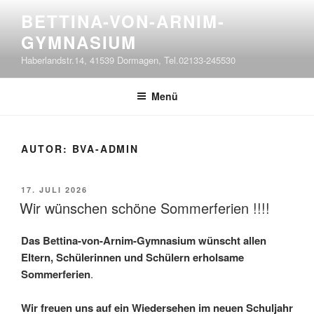
Zum
BETTINA-VON-ARNIM-
Inhalt
GYMNASIUM
springen
Haberlandstr.14, 41539 Dormagen, Tel.02133-245530
Menü
AUTOR:
BVA-ADMIN
VERÖFFENTLICHT
17. JULI 2026
AM
Wir wünschen schöne Sommerferien !!!!
Das Bettina-von-Arnim-Gymnasium wünscht allen
Eltern, Schülerinnen und Schülern erholsame
Sommerferien
.
Wir freuen uns auf ein Wiedersehen im neuen Schuljahr