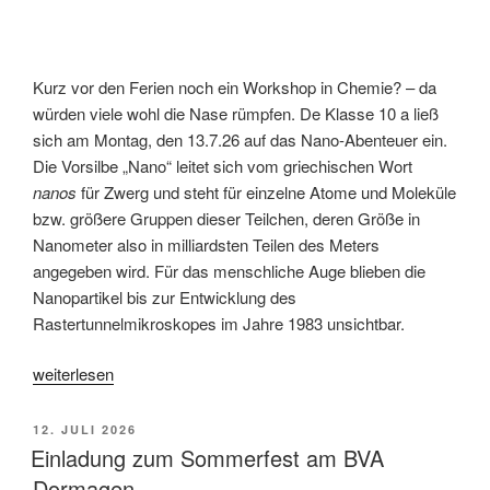
Kurz vor den Ferien noch ein Workshop in Chemie? – da
würden viele wohl die Nase rümpfen. De Klasse 10 a ließ
sich am Montag, den 13.7.26 auf das Nano-Abenteuer ein.
Die Vorsilbe „Nano“ leitet sich vom griechischen Wort
nanos
für Zwerg und steht für einzelne Atome und Moleküle
bzw. größere Gruppen dieser Teilchen, deren Größe in
Nanometer also in milliardsten Teilen des Meters
angegeben wird. Für das menschliche Auge blieben die
Nanopartikel bis zur Entwicklung des
Rastertunnelmikroskopes im Jahre 1983 unsichtbar.
„Klasse
weiterlesen
10a
testet
VERÖFFENTLICHT
12. JULI 2026
die
AM
Einladung zum Sommerfest am BVA
Experimente
Dormagen