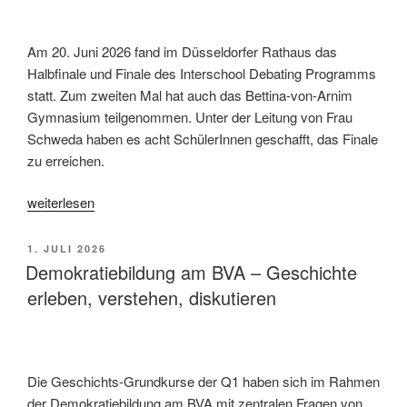
Am 20. Juni 2026 fand im Düsseldorfer Rathaus das
Halbfinale und Finale des Interschool Debating Programms
statt. Zum zweiten Mal hat auch das Bettina-von-Arnim
Gymnasium teilgenommen. Unter der Leitung von Frau
Schweda haben es acht SchülerInnen geschafft, das Finale
zu erreichen.
„Finale
weiterlesen
des
Interschool
VERÖFFENTLICHT
1. JULI 2026
Debating
AM
Demokratiebildung am BVA – Geschichte
Programm
erleben, verstehen, diskutieren
im
Düsseldorfer
Rathaus“
Die Geschichts-Grundkurse der Q1 haben sich im Rahmen
der Demokratiebildung am BVA mit zentralen Fragen von