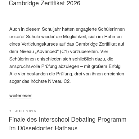
in
AM
Cambridge Zertifikat 2026
Kraków vom
29.Juni
bis
Auch in diesem Schuljahr hatten engagierte SchülerInnen
3.Juli “
unserer Schule wieder die Möglichkeit, sich im Rahmen
eines Vertiefungskurses auf das Cambridge Zertifikat auf
dem Niveau „Advanced“ (C1) vorzubereiten. Vier
Schülerinnen entschieden sich schließlich dazu, die
anspruchsvolle Prüfung abzulegen – mit großem Erfolg:
Alle vier bestanden die Prüfung, drei von ihnen erreichten
sogar das höchste Niveau C2.
„Cambridge
weiterlesen
Zertifikat
2026 “
VERÖFFENTLICHT
7. JULI 2026
AM
Finale des Interschool Debating Programm
im Düsseldorfer Rathaus