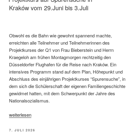
Spuren
Kraków vom 29.Juni bis 3.Juli
von
Trinkwasser“
Obwohl es die Bahn wie gewohnt spannend machte,
erreichten alle Teilnehmer und Teilnehmerinnen des
Projektkurses der Q1 von Frau Bieberstein und Herrn
Kraegeloh am frühen Montagmorgen rechtzeitig den
Düsseldorfer Flughafen für die Reise nach Kraków. Ein
intensives Programm stand auf dem Plan, Höhepunkt und
Abschluss des einjährigen Projektkurses “Spurensuche”, in
dem sich die Schülerschaft der eigenen Familiengeschichte
gewidmet hatten, mit dem Schwerpunkt der Jahre des
Nationalsozialismus.
„Projektkurs
weiterlesen
auf
Spurensuche
VERÖFFENTLICHT
7. JULI 2026