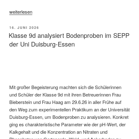
„Ev.
weiterlesen
Religionskurs
der
VERÖFFENTLICHT
16. JUNI 2026
7.
AM
Klasse 9d analysiert Bodenproben im SEPP
Klassen
der Uni Duisburg-Essen
besucht
die
„Rübe““
Mit großer Begeisterung machten sich die Schülerinnen
und Schüler der Klasse 9d mit ihren Betreuerinnen Frau
Bieberstein und Frau Haag am 29.6.26 in aller Frühe auf
den Weg zum experimentellen Praktikum an der Universität
Duisburg-Essen, um Bodenproben zu analysieren. Konkret
ging es charakteristische Parameter wie der pH-Wert, der
Kalkgehalt und die Konzentration an Nitraten und