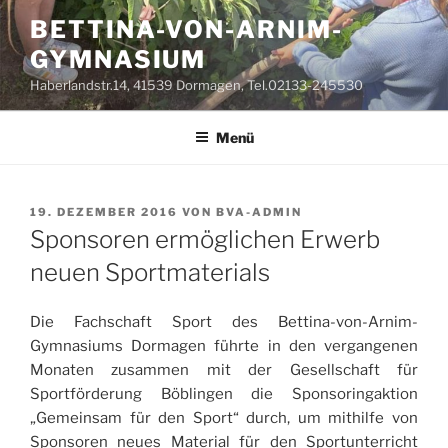
Zum
BETTINA-VON-ARNIM-
Inhalt
GYMNASIUM
springen
Haberlandstr.14, 41539 Dormagen, Tel.02133-245530
Menü
VERÖFFENTLICHT
19. DEZEMBER 2016
VON
BVA-ADMIN
AM
Sponsoren ermöglichen Erwerb
neuen Sportmaterials
Die Fachschaft Sport des Bettina-von-Arnim-
Gymnasiums Dormagen führte in den vergangenen
Monaten zusammen mit der Gesellschaft für
Sportförderung Böblingen die Sponsoringaktion
„Gemeinsam für den Sport“ durch, um mithilfe von
Sponsoren neues Material für den Sportunterricht