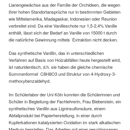
Lianengewächse aus der Familie der Orchideen, die wegen
ihrer hohen Standortansprüche nur in bestimmten Gebieten
wie Mittelamerika, Madagaskar, Indonesien oder Reunion
verbreitet sind. Da eine Vanilleschote nur 1,5-2,4% Vanille
enthält, lässt sich der Bedarf an Vanille von 15000 t durch
die natürliche Gewinnung mittels Extraktion nicht decken.
Das synthetische Vanillin, das in unterschiedlichen
Verfahren auf Basis von Holzabfällen heute hergestellt wird,
ist naturidentisch, d.h. sie haben die gleiche chemische
Summenformel C8H8O3 und Struktur von 4-Hydroxy-3-
methoxybenzaldehyd.
Im Schülerlabor der Uni Köln konnten die Schülerinnen und
Schüler in Begleitung der Fachlehrerin, Frau Bieberstein, ein
synthetisches Vanillin aus Ligninsulfonsäure, einem
Abfallprodukt bei Papierherstellung, in einer durch
Kupferkationen katalysierten Oxidation im stark alkalischen
Medium herstellen. Das Arbeiten mit einer geschlossenen