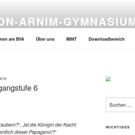
VON-ARNIM-GYMNASIU
en, Tel.02133-245530
rnen am BVA
Über uns
MINT
Downloadbereich
MIN
gangstufe 6
Suche
nach:
zaubern?
“, „
Ist die Königin der Nacht
WICHTIGES
gentlich dieser Papageno!?
“