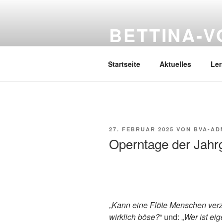
Zum
Inhalt
BETTINA-
springen
Haberlandstr.14, 41539 Dormag
Startseite
Aktuelles
Le
VERÖFFENTLICHT
27. FEBRUAR 2025
VON
BVA-AD
AM
Operntage der Jahr
„
Kann eine Flöte Menschen ver
wirklich böse?
“ und: „
Wer ist ei