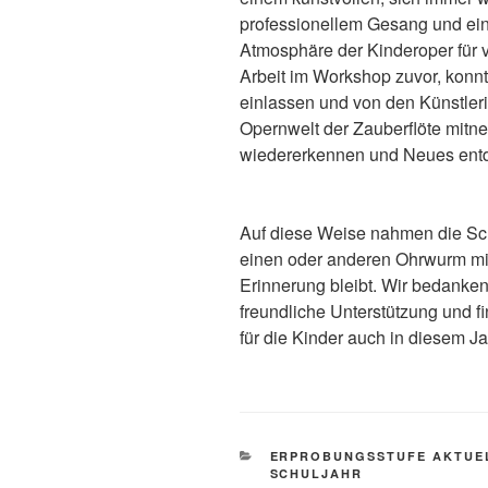
professionellem Gesang und ein
Atmosphäre der Kinderoper für 
Arbeit im Workshop zuvor, konnt
einlassen und von den Künstler
Opernwelt der Zauberflöte mit
wiedererkennen und Neues ent
Auf diese Weise nahmen die Sch
einen oder anderen Ohrwurm mit,
Erinnerung bleibt. Wir bedanke
freundliche Unterstützung und f
für die Kinder auch in diesem J
KATEGORIEN
ERPROBUNGSSTUFE AKTUE
SCHULJAHR