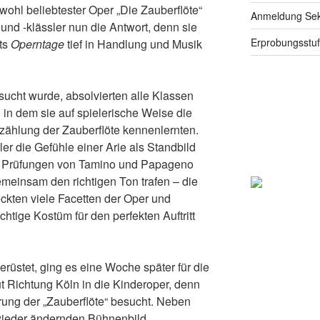
wohl beliebtester Oper „Die Zauberflöte“
Anmeldung Seku
und -klässler nun die Antwort, denn sie
Erprobungsstu
ts
Operntage
tief in Handlung und Musik
sucht wurde, absolvierten alle Klassen
in dem sie auf spielerische Weise die
zählung der Zauberflöte kennenlernten.
ler die Gefühle einer Arie als Standbild
ie Prüfungen von Tamino und Papageno
meinsam den richtigen Ton trafen – die
ckten viele Facetten der Oper und
chtige Kostüm für den perfekten Auftritt
rüstet, ging es eine Woche später für die
t Richtung Köln in die Kinderoper, denn
rung der „Zauberflöte“ besucht. Neben
wieder ändernden Bühnenbild,