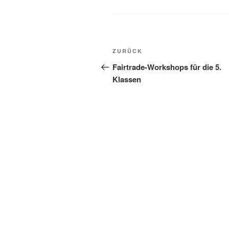
Beitragsnavigation
Vorheriger
ZURÜCK
Beitrag
Fairtrade-Workshops für die 5.
Klassen