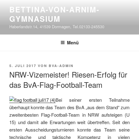
Zum
BETTINA-VON-ARNIM-
Inhalt
GYMNASIUM
springen
Haberlandstr.14, 41539 Dormagen, Tel.02133-245530
Menü
VERÖFFENTLICHT
5. JULI 2017
VON
BVA-ADMIN
AM
NRW-Vizemeister! Riesen-Erfolg für
das BvA-Flag-Football-Team
Bei seiner ersten Teilnahme
überhaupt konnte das Team des BvA „aus dem Stand“ zum
zweitenbesten Flag-Football-Team in NRW aufsteigen (U
15) und damit alle Erwartungen weit übertreffen. Seit den
ersten Ausscheidungsturnieren konnte das Team seine
technische und taktische Kompetenz in vielen