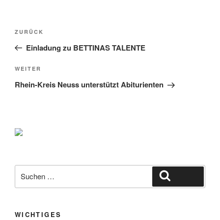
Beitragsnavigation
Vorheriger
ZURÜCK
Beitrag
Einladung zu BETTINAS TALENTE
Nächster
WEITER
Beitrag
Rhein-Kreis Neuss unterstützt Abiturienten
Suche
Suchen
nach:
WICHTIGES