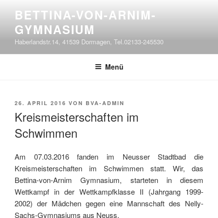
Zum
BETTINA-VON-ARNIM-
Inhalt
GYMNASIUM
springen
Haberlandstr.14, 41539 Dormagen, Tel.02133-245530
Menü
VERÖFFENTLICHT
26. APRIL 2016
VON
BVA-ADMIN
AM
Kreismeisterschaften im
Schwimmen
Am 07.03.2016 fanden im Neusser Stadtbad die
Kreismeisterschaften im Schwimmen statt. Wir, das
Bettina-von-Arnim Gymnasium, starteten in diesem
Wettkampf in der Wettkampfklasse II (Jahrgang 1999-
2002) der Mädchen gegen eine Mannschaft des Nelly-
Sachs-Gymnasiums aus Neuss.