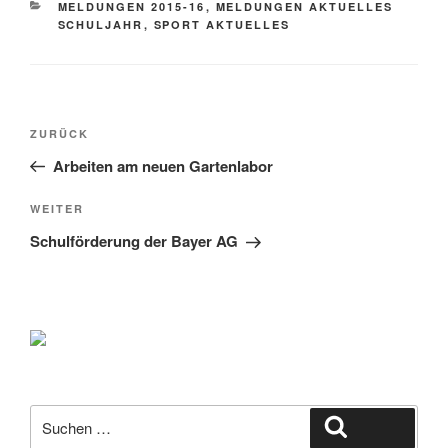
KATEGORIEN
MELDUNGEN 2015-16
,
MELDUNGEN AKTUELLES
SCHULJAHR
,
SPORT AKTUELLES
Beitragsnavigation
Vorheriger
ZURÜCK
Beitrag
Arbeiten am neuen Gartenlabor
Nächster
WEITER
Beitrag
Schulförderung der Bayer AG
Suche
Suchen
nach: