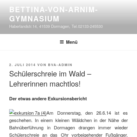
Zum
BETTINA-VON-ARNIM-
Inhalt
GYMNASIUM
springen
Haberlandstr.14, 41539 Dormagen, Tel.02133-245530
Menü
VERÖFFENTLICHT
2. JULI 2014
VON
BVA-ADMIN
AM
Schülerschreie im Wald –
Lehrerinnen machtlos!
Der etwas andere Exkursionsbericht
Am Donnerstag, den 26.6.14 ist es
geschehen. In einem kleinen Wäldchen in der Nähe der
Bahnüberführung in Dormagen drangen immer wieder
Schülerschreie an das Ohr vorbeigehender Fußgänger.