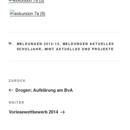
KATEGORIEN
MELDUNGEN 2013-14
,
MELDUNGEN AKTUELLES
SCHULJAHR
,
MINT AKTUELLES UND PROJEKTE
Beitragsnavigation
Vorheriger
ZURÜCK
Beitrag
Drogen: Aufklärung am BvA
Nächster
WEITER
Beitrag
Vorlesewettbewerb 2014