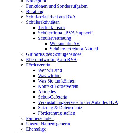
Kollegium
Funktionen und Sonderaufgaben
Beratung
Schulsozialarbeit am BVA
Schüleraktivitäten
Technik Team
Schülerfirma „BVA Support“
Schülervertretung
Wir sind die SV
Schülervertretung Aktuell
Grundriss des Schulgebäudes
Elternmitwirkung am BVA
Förderverein
Wer wir sind
Was wir tun
Was Sie tun können
Kontakt Förderverein
Aktuelles
Schul-Cafeteria
Veranstaltungsservice in der Aula des BvA
Satzung & Datenschutz
Förderantrag stellen
Partnerschulen
Unsere Namensgeberin
Ehemalige