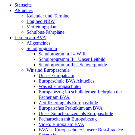
Startseite
Aktuelles
Kalender und Termine
Logineo NRW
Vertretungsplan
Schulbus-Fahrpläne
Lernen am BVA
Allgemeines
Schulprogramm
Schulprogramm I – WIR
Schulprogramm II – Unser Leitbild
Schulprogramm III – Schwerpunkte
Wir sind Europaschule
Unser Europateam
Europaschule BVA Aktuelles
Was ist Europaschule?
Europabezug im schulinternen Lehrplan der
Fächer am BVA
Zertifizierung als Europaschule
Europäisches Praktikum am BVA
Unser Sprachkonzept als Europaschule
Facharbeiten mit Europabezug
Video: Europa am BVA
BVA ist Europaschule: Unsere Best-Practice