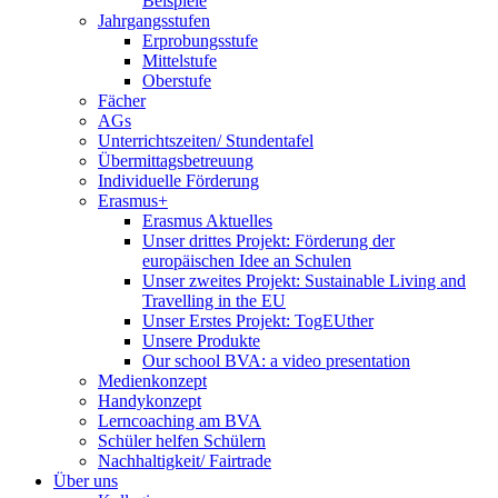
Beispiele
Jahrgangsstufen
Erprobungsstufe
Mittelstufe
Oberstufe
Fächer
AGs
Unterrichtszeiten/ Stundentafel
Übermittagsbetreuung
Individuelle Förderung
Erasmus+
Erasmus Aktuelles
Unser drittes Projekt: Förderung der
europäischen Idee an Schulen
Unser zweites Projekt: Sustainable Living and
Travelling in the EU
Unser Erstes Projekt: TogEUther
Unsere Produkte
Our school BVA: a video presentation
Medienkonzept
Handykonzept
Lerncoaching am BVA
Schüler helfen Schülern
Nachhaltigkeit/ Fairtrade
Über uns