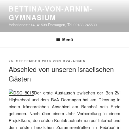
Zum
BETTINA-VON-ARNIM-
Inhalt
GYMNASIUM
springen
Haberlandstr.14, 41539 Dormagen, Tel.02133-245530
Menü
VERÖFFENTLICHT
26. SEPTEMBER 2013
VON
BVA-ADMIN
AM
Abschied von unseren israelischen
Gästen
Der erste Austausch zwischen der Ben Zvi
Highschool und dem BvA Dormagen hat am Dienstag in
einem tränenreichen Abschied am Bahnhof sein Ende
gefunden. Nach über einem Jahr Vorbereitung in einem
Projektkurs, den ersten Kontaktaufnahmen per Internet und
dem ersten herzlichen Zusammentreffen im Februar in