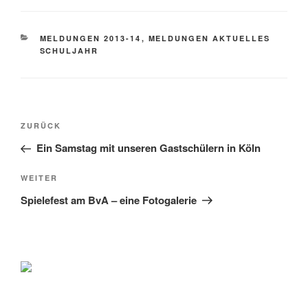
KATEGORIEN
MELDUNGEN 2013-14
,
MELDUNGEN AKTUELLES
SCHULJAHR
Beitragsnavigation
Vorheriger
ZURÜCK
Beitrag
Ein Samstag mit unseren Gastschülern in Köln
Nächster
WEITER
Beitrag
Spielefest am BvA – eine Fotogalerie