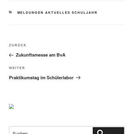
KATEGORIEN
MELDUNGEN AKTUELLES SCHULJAHR
Beitragsnavigation
Vorheriger
ZURÜCK
Beitrag
Zukunftsmesse am BvA
Nächster
WEITER
Beitrag
Praktikumstag im Schülerlabor
Suche
Suchen