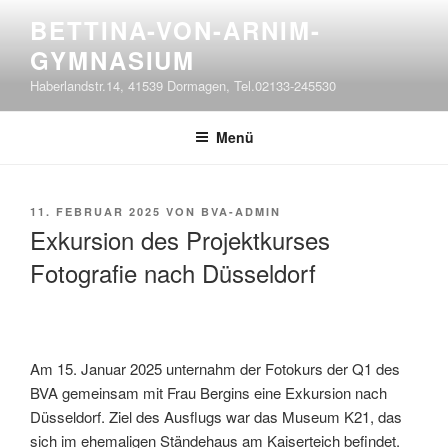
Zum
BETTINA-VON-ARNIM-
Inhalt
GYMNASIUM
springen
Haberlandstr.14, 41539 Dormagen, Tel.02133-245530
Menü
VERÖFFENTLICHT
11. FEBRUAR 2025
VON
BVA-ADMIN
AM
Exkursion des Projektkurses
Fotografie nach Düsseldorf
Am 15. Januar 2025 unternahm der Fotokurs der Q1 des
BVA gemeinsam mit Frau Bergins eine Exkursion nach
Düsseldorf. Ziel des Ausﬂugs war das Museum K21, das
sich im ehemaligen Ständehaus am Kaiserteich beﬁndet.