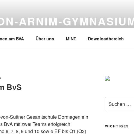
VON-ARNIM-GYMNASIU
en, Tel.02133-245530
rnen am BVA
Über uns
MINT
Downloadbereich
N
am BvS
Suche
nach:
a-von-Suttner Gesamtschule Dormagen ein
das BvA mit zwei Teams erfolgreich
WICHTIGES
nd 6, 7, 8, 9 und 10 sowie EF bis Q1 (Q2)