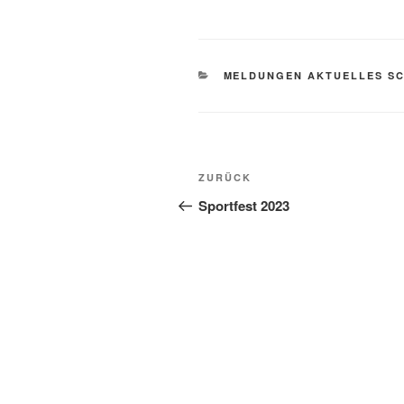
KATEGORIEN
MELDUNGEN AKTUELLES S
Beitragsnavigation
Vorheriger
ZURÜCK
Beitrag
Sportfest 2023