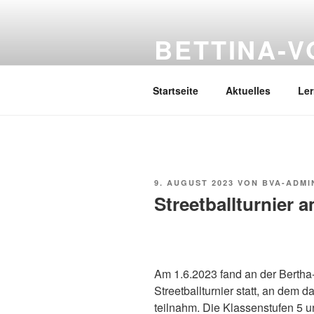
Zum
Inhalt
BETTINA-
springen
Haberlandstr.14, 41539 Dormag
Startseite
Aktuelles
Le
VERÖFFENTLICHT
9. AUGUST 2023
VON
BVA-ADMI
AM
Streetballturnier 
Am 1.6.2023 fand an der Berth
Streetballturnier statt, an dem 
teilnahm. Die Klassenstufen 5 u