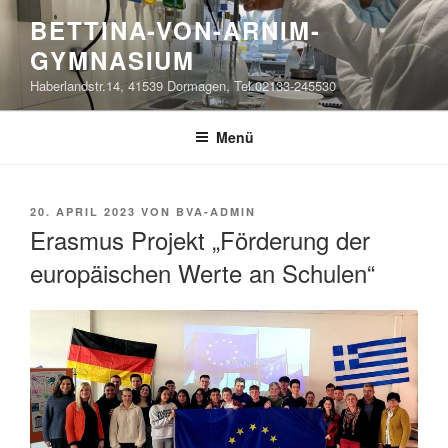
Zum
BETTINA-VON-ARNIM-
Inhalt
GYMNASIUM
springen
Haberlandstr.14, 41539 Dormagen, Tel.02133-245530
Menü
VERÖFFENTLICHT
20. APRIL 2023
VON
BVA-ADMIN
AM
Erasmus Projekt „Förderung der
europäischen Werte an Schulen“