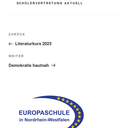
SCHÜLERVERTRETUNG AKTUELL
Beitragsnavigation
Vorheriger
ZURÜCK
Beitrag
Literaturkurs 2023
Nächster
WEITER
Beitrag
Demokratie hautnah