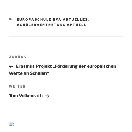
KATEGORIEN
EUROPASCHULE BVA AKTUELLES
,
SCHÜLERVERTRETUNG AKTUELL
Beitragsnavigation
Vorheriger
ZURÜCK
Beitrag
Erasmus Projekt „Förderung der europäischen
Werte an Schulen“
Nächster
WEITER
Beitrag
Tom Volkenrath