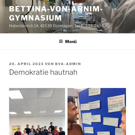
Zum
BETTINA-VON-ARNIM-
Inhalt
GYMNASIUM
springen
Haberlandstr.14, 41539 Dormagen, Tel.02133-245530
Menü
VERÖFFENTLICHT
20. APRIL 2023
VON
BVA-ADMIN
AM
Demokratie hautnah