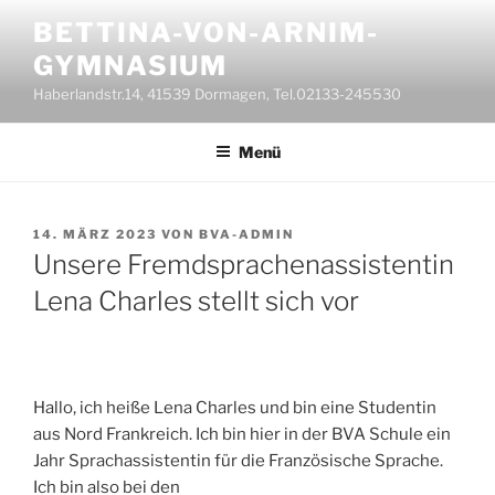
Zum
BETTINA-VON-ARNIM-
Inhalt
GYMNASIUM
springen
Haberlandstr.14, 41539 Dormagen, Tel.02133-245530
Menü
VERÖFFENTLICHT
14. MÄRZ 2023
VON
BVA-ADMIN
AM
Unsere Fremdsprachenassistentin
Lena Charles stellt sich vor
Hallo, ich heiße Lena Charles und bin eine Studentin
aus Nord Frankreich. Ich bin hier in der BVA Schule ein
Jahr Sprachassistentin für die Französische Sprache.
Ich bin also bei den