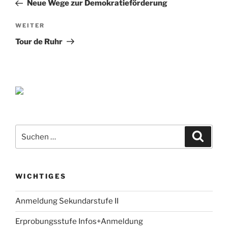
Beitrag
Neue Wege zur Demokratieförderung
Nächster
WEITER
Beitrag
Tour de Ruhr
Suche
Suche
nach:
WICHTIGES
Anmeldung Sekundarstufe II
Erprobungsstufe Infos+Anmeldung