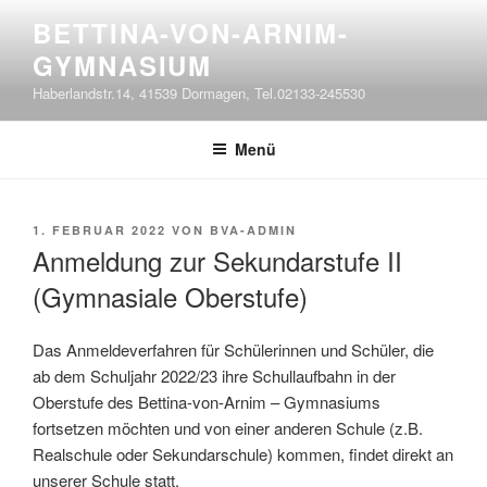
Zum
BETTINA-VON-ARNIM-
Inhalt
GYMNASIUM
springen
Haberlandstr.14, 41539 Dormagen, Tel.02133-245530
Menü
VERÖFFENTLICHT
1. FEBRUAR 2022
VON
BVA-ADMIN
AM
Anmeldung zur Sekundarstufe II
(Gymnasiale Oberstufe)
Das Anmeldeverfahren für Schülerinnen und Schüler, die
ab dem Schuljahr 2022/23 ihre Schullaufbahn in der
Oberstufe des Bettina-von-Arnim – Gymnasiums
fortsetzen möchten und von einer anderen Schule (z.B.
Realschule oder Sekundarschule) kommen, findet direkt an
unserer Schule statt.