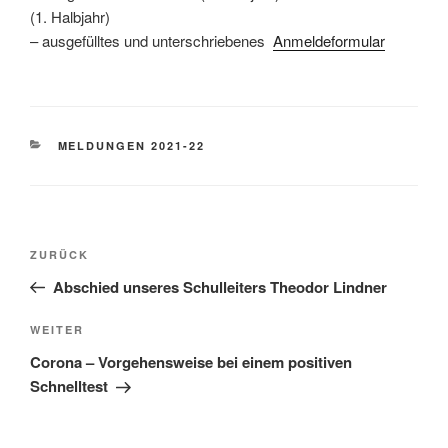
(1. Halbjahr)
– ausgefülltes und unterschriebenes
Anmeldeformular
KATEGORIEN
MELDUNGEN 2021-22
Beitragsnavigation
Vorheriger
ZURÜCK
Beitrag
Abschied unseres Schulleiters Theodor Lindner
Nächster
WEITER
Beitrag
Corona – Vorgehensweise bei einem positiven
Schnelltest