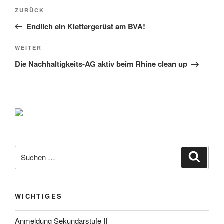
Beitragsnavigation
Vorheriger
ZURÜCK
Beitrag
Endlich ein Klettergerüst am BVA!
Nächster
WEITER
Beitrag
Die Nachhaltigkeits-AG aktiv beim Rhine clean up
Suche
Suche
nach:
WICHTIGES
Anmeldung Sekundarstufe II