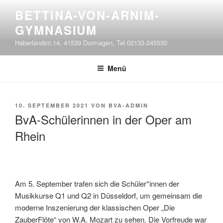
Zum
BETTINA-VON-ARNIM-
Inhalt
GYMNASIUM
springen
Haberlandstr.14, 41539 Dormagen, Tel.02133-245530
Menü
VERÖFFENTLICHT
10. SEPTEMBER 2021
VON
BVA-ADMIN
AM
BvA-Schülerinnen in der Oper am
Rhein
Am 5. September trafen sich die Schüler*innen der
Musikkurse Q1 und Q2 in Düsseldorf, um gemeinsam die
moderne Inszenierung der klassischen Oper „Die
ZauberFlöte“ von W.A. Mozart zu sehen. Die Vorfreude war