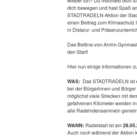
wieder tun? Du möchtest dich fü
dich bewegen und hast Spaß a
STADTRADELN-Aktion der Stadt
einen Beitrag zum Klimaschutz
in Distanz- und Präsenzunterrich
Das Bettina-von-Arnim Gymnasi
den Start!
Hier nun einige Informationen zu
WAS:
Das STADTRADELN ist ei
bei der Bürgerinnen und Bürger
möglichst viele Strecken mit de
gefahrenen Kilometer werden in
alle Radelndensammeln gemein
WANN:
Radelstart ist am
28.05
Auch noch während der Aktion 