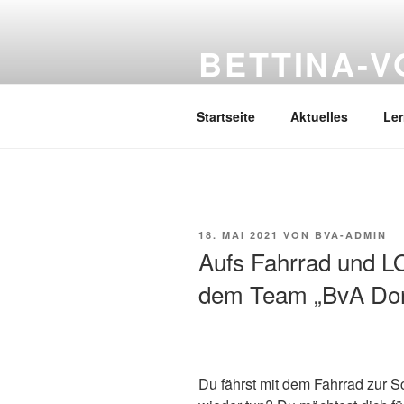
Zum
Inhalt
BETTINA-
springen
Haberlandstr.14, 41539 Dormag
Startseite
Aktuelles
Le
VERÖFFENTLICHT
18. MAI 2021
VON
BVA-ADMIN
AM
Aufs Fahrrad und 
dem Team „BvA Do
Du fährst mit dem Fahrrad zur S