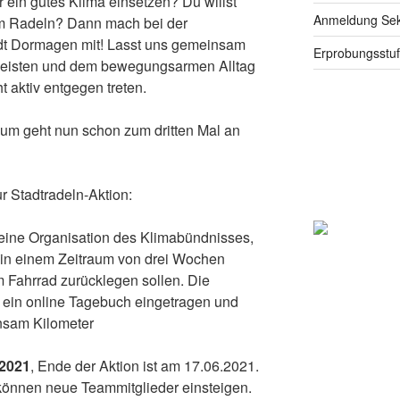
r ein gutes Klima einsetzen? Du willst
Anmeldung Seku
m Radeln? Dann mach bei der
 Dormagen mit! Lasst uns gemeinsam
Erprobungsstu
 leisten und dem bewegungsarmen Alltag
t aktiv entgegen treten.
um geht nun schon zum dritten Mal an
r Stadtradeln-Aktion:
ne Organisation des Klimabündnisses,
 in einem Zeitraum von drei Wochen
m Fahrrad zurücklegen sollen. Die
 ein online Tagebuch eingetragen und
sam Kilometer
.2021
, Ende der Aktion ist am 17.06.2021.
können neue Teammitglieder einsteigen.