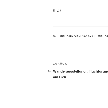
(FD)
KATEGORIEN
MELDUNGEN 2020-21
,
MELD
Beitragsnavigation
Vorheriger
ZURÜCK
Beitrag
Wanderausstellung „Fluchtgrun
am BVA