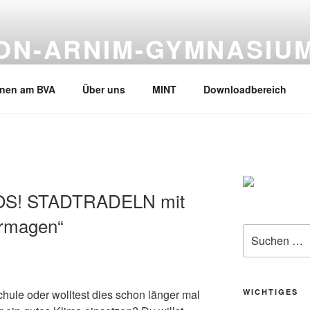
VON-ARNIM-GYMNASIU
en, Tel.02133-245530
rnen am BVA
Über uns
MINT
Downloadbereich
LOS! STADTRADELN mit
rmagen“
Suche
nach:
chule oder wolltest dies schon länger mal
WICHTIGES