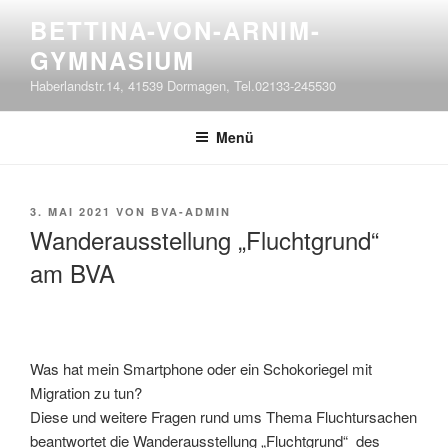
Zum
BETTINA-VON-ARNIM-
Inhalt
GYMNASIUM
springen
Haberlandstr.14, 41539 Dormagen, Tel.02133-245530
Menü
VERÖFFENTLICHT
3. MAI 2021
VON
BVA-ADMIN
AM
Wanderausstellung „Fluchtgrund“
am BVA
Was hat mein Smartphone oder ein Schokoriegel mit
Migration zu tun?
Diese und weitere Fragen rund ums Thema Fluchtursachen
beantwortet die Wanderausstellung „Fluchtgrund“ des