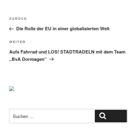
Beitragsnavigation
Vorheriger
ZURÜCK
Beitrag
Die Rolle der EU in einer globalisierten Welt
Nächster
WEITER
Beitrag
Aufs Fahrrad und LOS! STADTRADELN mit dem Team
„BvA Dormagen“
Suche
Suchen
nach: