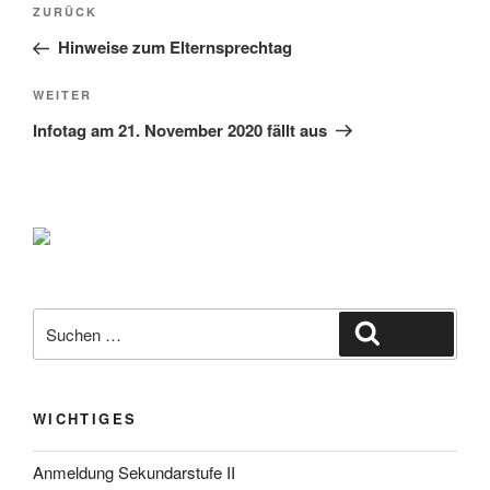
Vorheriger
ZURÜCK
Beitrag
Hinweise zum Elternsprechtag
Nächster
WEITER
Beitrag
Infotag am 21. November 2020 fällt aus
Suche
Suchen
nach:
WICHTIGES
Anmeldung Sekundarstufe II