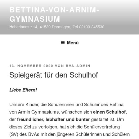
Zum
BETTINA-VON-ARNIM-
Inhalt
GYMNASIUM
springen
Haberlandstr.14, 41539 Dormagen, Tel.02133-245530
Menü
VERÖFFENTLICHT
13. NOVEMBER 2020
VON
BVA-ADMIN
AM
Spielgerät für den Schulhof
Liebe Eltern!
Unsere Kinder, die Schülerinnen und Schüler des Bettina
von Armin Gymnasiums, wünschen sich
einen Schulhof
,
der
freundlicher, lebhafter und bunter
gestaltet ist. Um
dieses Ziel zu verfolgen, hat sich die Schülervertretung
(SV) des BvAs mit den jüngeren Schülerinnen und Schülern