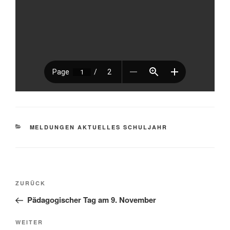
KATEGORIEN
MELDUNGEN AKTUELLES SCHULJAHR
Beitragsnavigation
Vorheriger
ZURÜCK
Beitrag
Pädagogischer Tag am 9. November
Nächster
WEITER