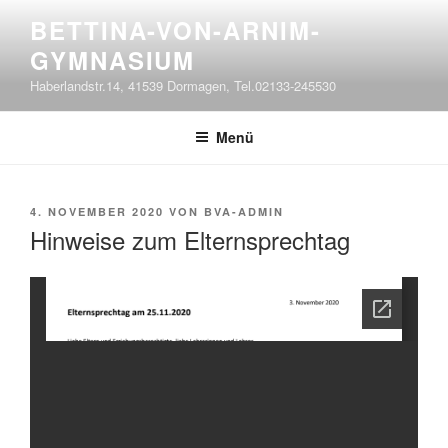
Zum
BETTINA-VON-ARNIM-
Inhalt
GYMNASIUM
springen
Haberlandstr.14, 41539 Dormagen, Tel.02133-245530
Menü
VERÖFFENTLICHT
4. NOVEMBER 2020
VON
BVA-ADMIN
AM
Hinweise zum Elternsprechtag