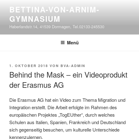
Zum
BETTINA-VON-ARNIM-
Inhalt
GYMNASIUM
springen
Haberlandstr.14, 41539 Dormagen, Tel.02133-245530
Menü
VERÖFFENTLICHT
1. OKTOBER 2018
VON
BVA-ADMIN
AM
Behind the Mask – ein Videoprodukt
der Erasmus AG
Die Erasmus AG hat ein Video zum Thema Migration und
Integration erstellt. Die Arbeit erfolgte im Rahmen des
europäischen Projektes „TogEUther“, durch welches
Schulen aus Italien, Spanien, Frankreich und Deutschland
sich gegenseitig besuchen, um kulturelle Unterschiede
kennenzulernen.