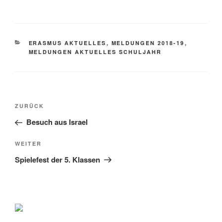
KATEGORIEN
ERASMUS AKTUELLES
,
MELDUNGEN 2018-19
,
MELDUNGEN AKTUELLES SCHULJAHR
Beitragsnavigation
Vorheriger
ZURÜCK
Beitrag
Besuch aus Israel
Nächster
WEITER
Beitrag
Spielefest der 5. Klassen