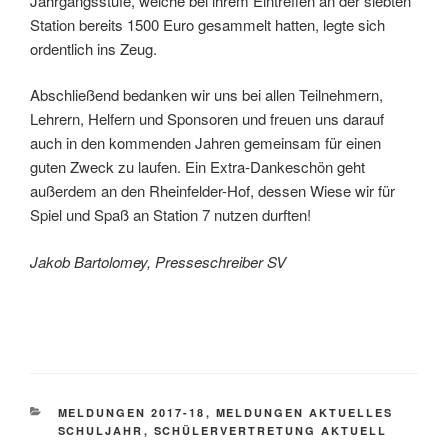
Jahrgangsstufe, welche bei ihrem Eintreffen an der siebten
Station bereits 1500 Euro gesammelt hatten, legte sich
ordentlich ins Zeug.
Abschließend bedanken wir uns bei allen Teilnehmern,
Lehrern, Helfern und Sponsoren und freuen uns darauf
auch in den kommenden Jahren gemeinsam für einen
guten Zweck zu laufen. Ein Extra-Dankeschön geht
außerdem an den Rheinfelder-Hof, dessen Wiese wir für
Spiel und Spaß an Station 7 nutzen durften!
Jakob Bartolomey, Presseschreiber SV
KATEGORIEN
MELDUNGEN 2017-18
,
MELDUNGEN AKTUELLES
SCHULJAHR
,
SCHÜLERVERTRETUNG AKTUELL