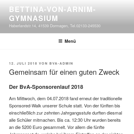
Zum
BETTINA-VON-ARNIM-
Inhalt
GYMNASIUM
springen
Haberlandstr.14, 41539 Dormagen, Tel.02133-245530
Menü
VERÖFFENTLICHT
12. JULI 2018
VON
BVA-ADMIN
AM
Gemeinsam für einen guten Zweck
Der BvA-Sponsorenlauf 2018
Am Mittwoch, dem 04.07.2018 fand erneut der traditionelle
Sponsored-Walk unserer Schule statt. Von der fünften bis
einschließlich zur zehnten Jahrgangsstufe durften diesmal
alle Schüler mitmachen. Bis ca. 12:30 Uhr wurden bereits
an die 5200 Euro gesammelt. Vor allem die fünfte