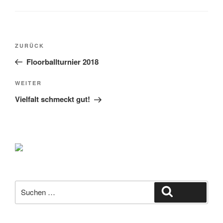
Beitragsnavigation
Vorheriger
ZURÜCK
Beitrag
Floorballturnier 2018
Nächster
WEITER
Beitrag
Vielfalt schmeckt gut!
Suche
Suchen
nach: