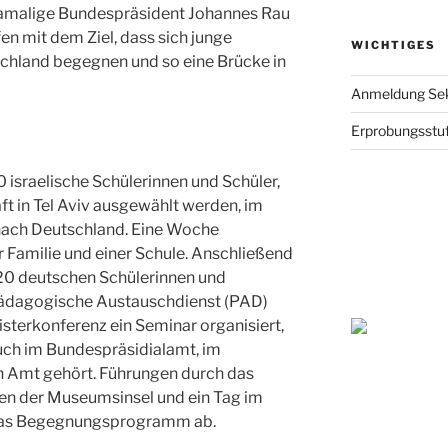
damalige Bundespräsident Johannes Rau
n mit dem Ziel, dass sich junge
WICHTIGES
chland begegnen und so eine Brücke in
Anmeldung Sek
Erprobungsstu
israelische Schülerinnen und Schüler,
t in Tel Aviv ausgewählt werden, im
nach Deutschland. Eine Woche
er Familie und einer Schule. Anschließend
20 deutschen Schülerinnen und
 Pädagogische Austauschdienst (PAD)
isterkonferenz ein Seminar organisiert,
uch im Bundespräsidialamt, im
 Amt gehört. Führungen durch das
n der Museumsinsel und ein Tag im
das Begegnungsprogramm ab.