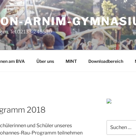
VON-ARNIM-GYMNAS
gen, Tel.02133-245530
rnen am BVA
Über uns
MINT
Downloadbereich
ogramm 2018
Suche
 Schülerinnen und Schüler unseres
nach:
 Johannes-Rau-Programm teilnehmen