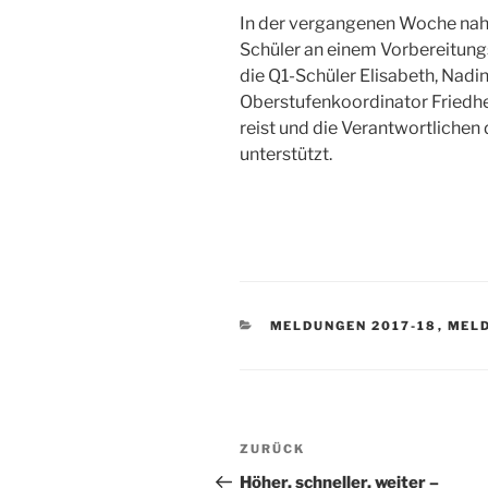
In der vergangenen Woche nah
Schüler an einem Vorbereitungs
die Q1-Schüler Elisabeth, Nadi
Oberstufenkoordinator Friedhe
reist und die Verantwortlichen
unterstützt.
KATEGORIEN
MELDUNGEN 2017-18
,
MELD
Beitragsnavigation
Vorheriger
ZURÜCK
Beitrag
Höher, schneller, weiter –