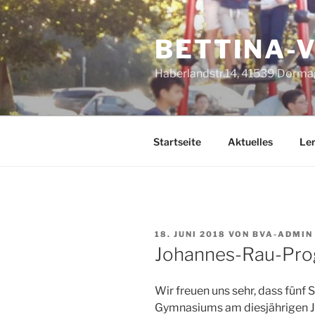
Zum
Inhalt
BETTINA-
springen
Haberlandstr.14, 41539 Dorma
Startseite
Aktuelles
Le
VERÖFFENTLICHT
18. JUNI 2018
VON
BVA-ADMIN
AM
Johannes-Rau-Pr
Wir freuen uns sehr, dass fünf
Gymnasiums am diesjährigen