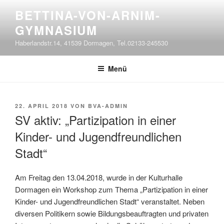
Zum
BETTINA-VON-ARNIM-
Inhalt
GYMNASIUM
springen
Haberlandstr.14, 41539 Dormagen, Tel.02133-245530
Menü
VERÖFFENTLICHT
22. APRIL 2018
VON
BVA-ADMIN
AM
SV aktiv: „Partizipation in einer
Kinder- und Jugendfreundlichen
Stadt“
Am Freitag den 13.04.2018, wurde in der Kulturhalle
Dormagen ein Workshop zum Thema „Partizipation in einer
Kinder- und Jugendfreundlichen Stadt“ veranstaltet. Neben
diversen Politikern sowie Bildungsbeauftragten und privaten