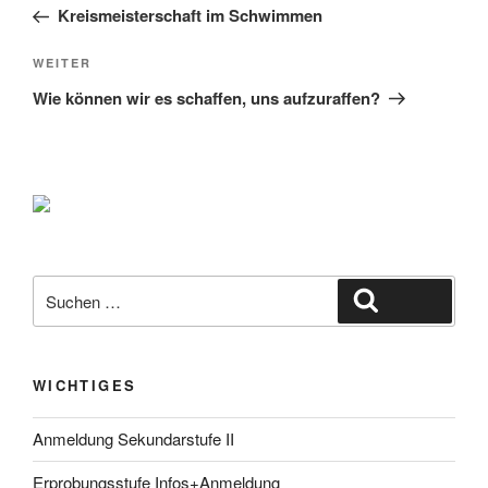
Beitrag
Kreismeisterschaft im Schwimmen
Nächster
WEITER
Beitrag
Wie können wir es schaffen, uns aufzuraffen?
Suche
Suchen
nach:
WICHTIGES
Anmeldung Sekundarstufe II
Erprobungsstufe Infos+Anmeldung