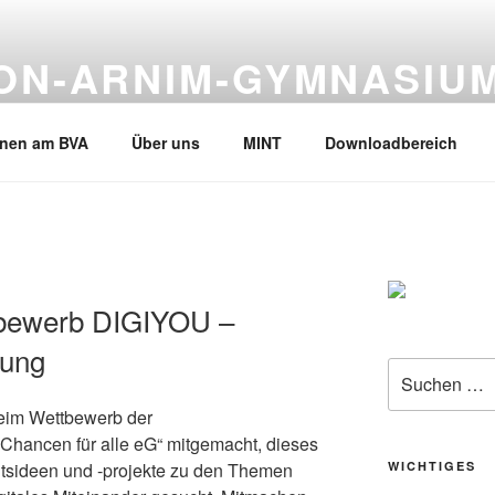
VON-ARNIM-GYMNASIU
en, Tel.02133-245530
rnen am BVA
Über uns
MINT
Downloadbereich
bewerb DIGIYOU –
tung
Suche
nach:
beim Wettbewerb der
Chancen für alle eG“ mitgemacht, dieses
htsideen und -projekte zu den Themen
WICHTIGES