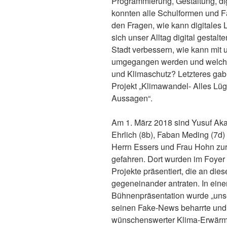
Programmierung, Gestaltung, di
konnten alle Schulformen und Fä
den Fragen, wie kann digitales 
sich unser Alltag digital gesta
Stadt verbessern, wie kann mit 
umgegangen werden und welche
und Klimaschutz? Letzteres gab
Projekt „Klimawandel- Alles Lü
Aussagen“.
Am 1. März 2018 sind Yusuf Aka
Ehrlich (8b), Faban Meding (7d)
Herrn Essers und Frau Hohn zur
gefahren. Dort wurden im Foye
Projekte präsentiert, die an di
gegeneinander antraten. In einer
Bühnenpräsentation wurde „unse
seinen Fake-News beharrte und d
wünschenswerter Klima-Erwärmu