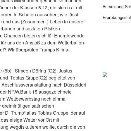
gitales Miteinander gesucht. Mitmachen
Anmeldung Seku
cher der Klassen 5-13, die sich u.a. mit
Lernen in Schulen aussehen, wie lässt
Erprobungsstu
lten und das (Zusammen-) Leben in unserer
urbanen und sozialen Risiken
 Chancen bieten sich für Energiewende
 für uns den Anstoß zu dem Wetterballon-
ge!? Wir überprüfen Trumps Klima-
r (8b), Simeon Döring (Q2), Justus
 und Tobias Grupe(Q2) begleitet von
 Abschlussveranstaltung nach Düsseldorf
r der NRW.Bank 15 ausgezeichnete
esem Wettbewerbstag noch einmal
 dreiminütigen satirischen
r D. Trump“ alias Tobias Gruppe, der auf
as eisige Wetter vor Ort mit
ng wegdiskutieren wollte, durch die von