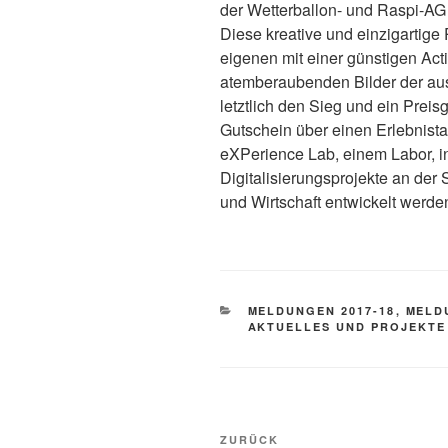
der Wetterballon- und Raspi-AG 
Diese kreative und einzigartige
eigenen mit einer günstigen A
atemberaubenden Bilder der aus
letztlich den Sieg und ein Prei
Gutschein über einen Erlebnist
eXPerience Lab, einem Labor, in
Digitalisierungsprojekte an der 
und Wirtschaft entwickelt werde
KATEGORIEN
MELDUNGEN 2017-18
,
MELD
AKTUELLES UND PROJEKTE
Beitragsnavigation
Vorheriger
ZURÜCK