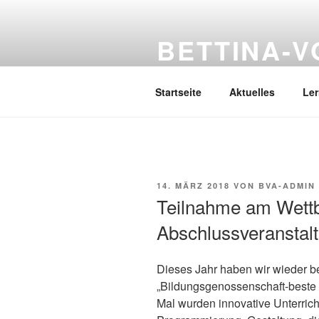
Zum
Inhalt
BETTINA-
springen
Haberlandstr.14, 41539 Dormag
Startseite
Aktuelles
Le
VERÖFFENTLICHT
14. MÄRZ 2018
VON
BVA-ADMIN
AM
Teilnahme am Wett
Abschlussveranstal
Dieses Jahr haben wir wieder 
„Bildungsgenossenschaft-beste 
Mal wurden innovative Unterric