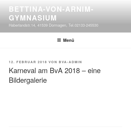
Zum
BETTINA-VON-ARNIM-
Inhalt
GYMNASIUM
springen
Haberlandstr.14, 41539 Dormagen, Tel.02133-245530
Menü
VERÖFFENTLICHT
12. FEBRUAR 2018
VON
BVA-ADMIN
AM
Karneval am BvA 2018 – eine
Bildergalerie