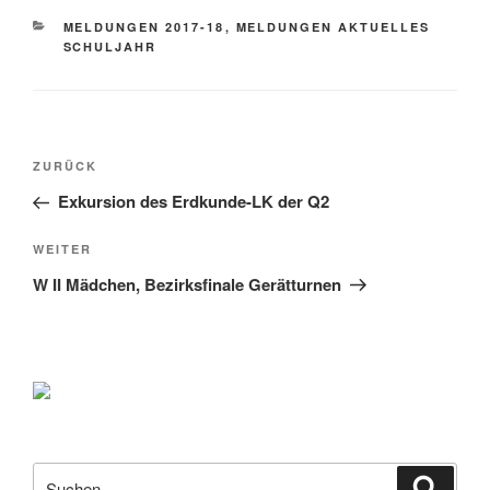
KATEGORIEN
MELDUNGEN 2017-18
,
MELDUNGEN AKTUELLES
SCHULJAHR
Beitragsnavigation
Vorheriger
ZURÜCK
Beitrag
Exkursion des Erdkunde-LK der Q2
Nächster
WEITER
Beitrag
W II Mädchen, Bezirksfinale Gerätturnen
Suche
Suche