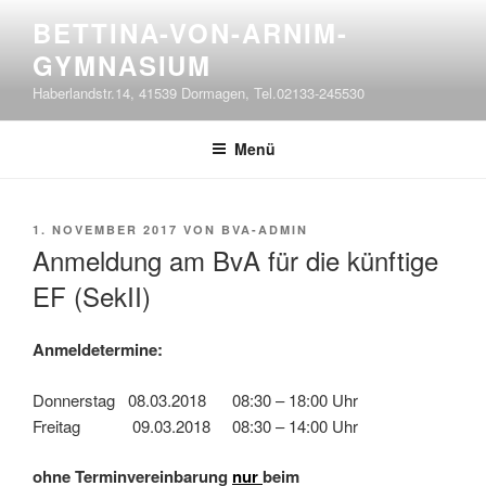
Zum
BETTINA-VON-ARNIM-
Inhalt
GYMNASIUM
springen
Haberlandstr.14, 41539 Dormagen, Tel.02133-245530
Menü
VERÖFFENTLICHT
1. NOVEMBER 2017
VON
BVA-ADMIN
AM
Anmeldung am BvA für die künftige
EF (SekII)
Anmeldetermine:
Donnerstag 08.03.2018 08:30 – 18:00 Uhr
Freitag 09.03.2018 08:30 – 14:00 Uhr
ohne Terminvereinbarung
nur
beim