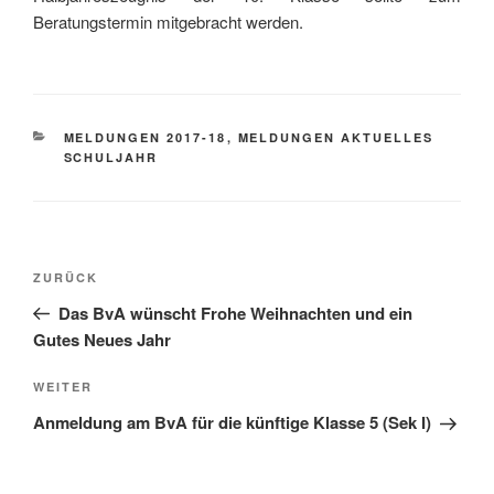
Beratungstermin mitgebracht werden.
KATEGORIEN
MELDUNGEN 2017-18
,
MELDUNGEN AKTUELLES
SCHULJAHR
Beitragsnavigation
Vorheriger
ZURÜCK
Beitrag
Das BvA wünscht Frohe Weihnachten und ein
Gutes Neues Jahr
Nächster
WEITER
Beitrag
Anmeldung am BvA für die künftige Klasse 5 (Sek I)