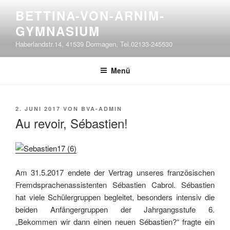
Zum
BETTINA-VON-ARNIM-
Inhalt
GYMNASIUM
springen
Haberlandstr.14, 41539 Dormagen, Tel.02133-245530
Menü
VERÖFFENTLICHT
2. JUNI 2017
VON
BVA-ADMIN
AM
Au revoir, Sébastien!
Am 31.5.2017 endete der Vertrag unseres französischen
Fremdsprachenassistenten Sébastien Cabrol. Sébastien
hat viele Schülergruppen begleitet, besonders intensiv die
beiden Anfängergruppen der Jahrgangsstufe 6.
„Bekommen wir dann einen neuen Sébastien?“ fragte ein