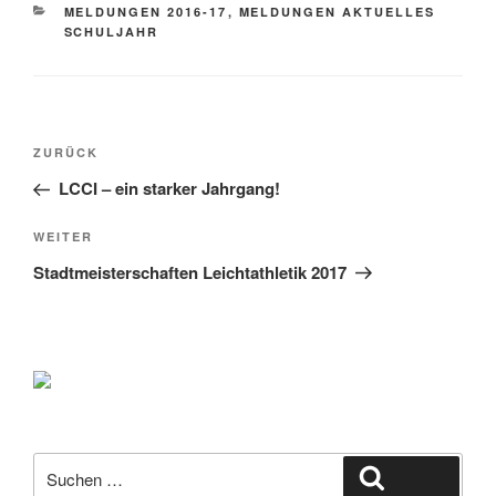
KATEGORIEN
MELDUNGEN 2016-17
,
MELDUNGEN AKTUELLES
SCHULJAHR
Beitragsnavigation
Vorheriger
ZURÜCK
Beitrag
LCCI – ein starker Jahrgang!
Nächster
WEITER
Beitrag
Stadtmeisterschaften Leichtathletik 2017
Suche
Suchen
nach: