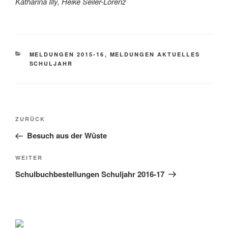
Katharina Illy, Heike Seiler-Lorenz
KATEGORIEN
MELDUNGEN 2015-16
,
MELDUNGEN AKTUELLES
SCHULJAHR
Beitragsnavigation
Vorheriger
ZURÜCK
Beitrag
Besuch aus der Wüste
Nächster
WEITER
Beitrag
Schulbuchbestellungen Schuljahr 2016-17