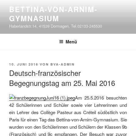
Zum
BETTINA-VON-ARNIM-
Inhalt
GYMNASIUM
springen
Haberlandstr.14, 41539 Dormagen, Tel.02133-245530
Menü
VERÖFFENTLICHT
10. JUNI 2016
VON
BVA-ADMIN
AM
Deutsch-französischer
Begegnungstag am 25. Mai 2016
Am 25.5.2016 besuchten
42 Schülerinnen und Schüler sowie vier Lehrerinnen und
ein Lehrer des Collège Pasteur aus Créteil südöstlich von
Paris für einen Tag das Bettina-von-Arnim-Gymnasium. Sie
wurden von den Schülerinnen und Schülern der Klassen 9b
(Französisch) und 9c empfangen. Der Besuch war zuvor