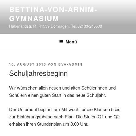
Zum
BETTINA-VON-ARNIM-
Inhalt
GYMNASIUM
springen
Haberlandstr.14, 41539 Dormagen, Tel.02133-245530
Menü
VERÖFFENTLICHT
10. AUGUST 2015
VON
BVA-ADMIN
AM
Schuljahresbeginn
Wir wünschen allen neuen und alten Schülerinnen und
Schülern einen guten Start in das neue Schuljahr.
Der Unterricht beginnt am Mittwoch für die Klassen 5 bis
zur Einführungsphase nach Plan. Die Stufen Q1 und Q2
erhalten ihren Stundenplan um 8.00 Uhr.