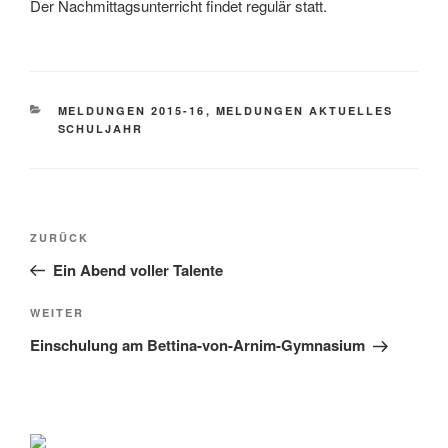
Der Nachmittagsunterricht findet regulär statt.
KATEGORIEN
MELDUNGEN 2015-16
,
MELDUNGEN AKTUELLES
SCHULJAHR
Beitragsnavigation
Vorheriger
ZURÜCK
Beitrag
Ein Abend voller Talente
Nächster
WEITER
Beitrag
Einschulung am Bettina-von-Arnim-Gymnasium