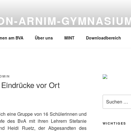
VON-ARNIM-GYMNASIU
en, Tel.02133-245530
rnen am BVA
Über uns
MINT
Downloadbereich
DMIN
Eindrücke vor Ort
Suche
nach:
ich eine Gruppe von 16 Schülerinnen und
ufe des BvA mit ihren Lehrern Stefanie
WICHTIGES
d Heidi Ruetz, der Abgesandten des