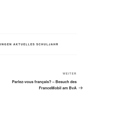
UNGEN AKTUELLES SCHULJAHR
Nächster
WEITER
Beitrag
Parlez-vous français? – Besuch des
FranceMobil am BvA