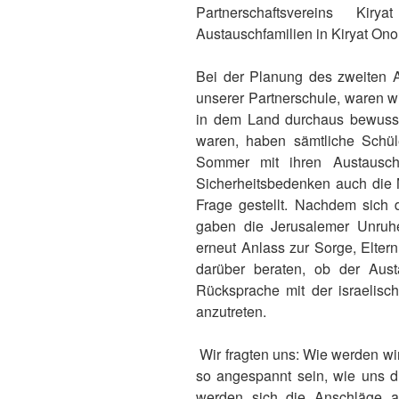
Partnerschaftsvereins K
Austauschfamilien in Kiryat Ono
Bei der Planung des zweiten A
unserer Partnerschule, waren w
in dem Land durchaus bewusst
waren, haben sämtliche Schü
Sommer mit ihren Austauschp
Sicherheitsbedenken auch die 
Frage gestellt. Nachdem sich d
gaben die Jerusalemer Unruh
erneut Anlass zur Sorge, Elter
darüber beraten, ob der Austa
Rücksprache mit der israelisc
anzutreten.
Wir fragten uns: Wie werden wi
so angespannt sein, wie uns 
werden sich die Anschläge au