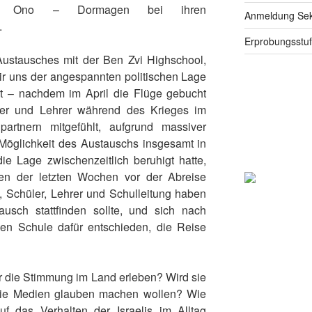
iryat Ono – Dormagen bei ihren
Anmeldung Seku
.
Erprobungsstu
ustausches mit der Ben Zvi Highschool,
ir uns der angespannten politischen Lage
 – nachdem im April die Flüge gebucht
ler und Lehrer während des Krieges im
artnern mitgefühlt, aufgrund massiver
Möglichkeit des Austauschs insgesamt in
ie Lage zwischenzeitlich beruhigt hatte,
en der letzten Wochen vor der Abreise
n, Schüler, Lehrer und Schulleitung haben
usch stattfinden sollte, und sich nach
hen Schule dafür entschieden, die Reise
r die Stimmung im Land erleben? Wird sie
die Medien glauben machen wollen? Wie
f das Verhalten der Israelis im Alltag