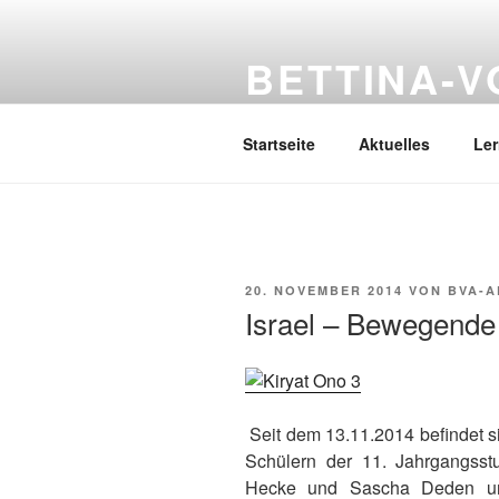
Zum
Inhalt
BETTINA-
springen
Haberlandstr.14, 41539 Dormag
Startseite
Aktuelles
Le
VERÖFFENTLICHT
20. NOVEMBER 2014
VON
BVA-A
AM
Israel – Bewegende 
Seit dem 13.11.2014 befindet s
Schülern der 11. Jahrgangsst
Hecke und Sascha Deden un