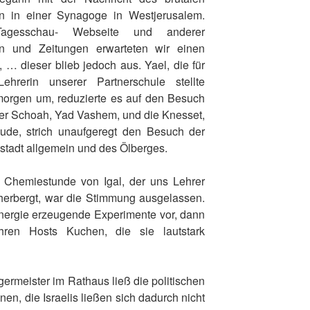
n in einer Synagoge in Westjerusalem.
gesschau- Webseite und anderer
ten und Zeitungen erwarteten wir einen
, … dieser blieb jedoch aus. Yael, die für
hrerin unserer Partnerschule stellte
orgen um, reduzierte es auf den Besuch
 der Schoah, Yad Vashem, und die Knesset,
ude, strich unaufgeregt den Besuch der
stadt allgemein und des Ölberges.
Chemiestunde von Igal, der uns Lehrer
erbergt, war die Stimmung ausgelassen.
Energie erzeugende Experimente vor, dann
ren Hosts Kuchen, die sie lautstark
rmeister im Rathaus ließ die politischen
en, die Israelis ließen sich dadurch nicht