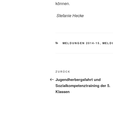
können.
Stefanie Hecke
KATEGORIEN
MELDUNGEN 2014-15
,
MELD
Beitragsnavigation
Vorheriger
ZURÜCK
Beitrag
Jugendherbergsfahrt und
Sozialkompetenztraining der 5.
Klassen