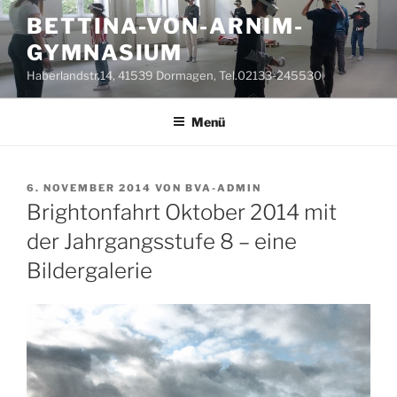
Zum
BETTINA-VON-ARNIM-
Inhalt
GYMNASIUM
springen
Haberlandstr.14, 41539 Dormagen, Tel.02133-245530
Menü
VERÖFFENTLICHT
6. NOVEMBER 2014
VON
BVA-ADMIN
AM
Brightonfahrt Oktober 2014 mit
der Jahrgangsstufe 8 – eine
Bildergalerie