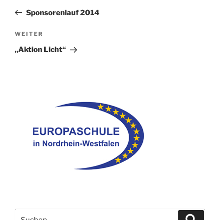
Beitrag
Sponsorenlauf 2014
Nächster
WEITER
Beitrag
„Aktion Licht“
Suche
Suche