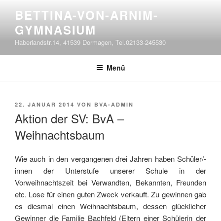
Zum
BETTINA-VON-ARNIM-
Inhalt
GYMNASIUM
springen
Haberlandstr.14, 41539 Dormagen, Tel.02133-245530
Menü
VERÖFFENTLICHT
22. JANUAR 2014
VON
BVA-ADMIN
AM
Aktion der SV: BvA –
Weihnachtsbaum
Wie auch in den vergangenen drei Jahren haben Schüler/-
innen der Unterstufe unserer Schule in der
Vorweihnachtszeit bei Verwandten, Bekannten, Freunden
etc. Lose für einen guten Zweck verkauft. Zu gewinnen gab
es diesmal einen Weihnachtsbaum, dessen glücklicher
Gewinner die Familie Bachfeld (Eltern einer Schülerin der