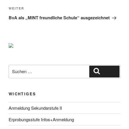
Nächster
WEITER
Beitrag
BvA als „MINT freundliche Schule“ ausgezeichnet
Suche
Suchen
nach:
WICHTIGES
Anmeldung Sekundarstufe II
Erprobungsstufe Infos+Anmeldung