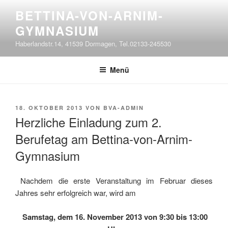
Zum
BETTINA-VON-ARNIM-
Inhalt
GYMNASIUM
springen
Haberlandstr.14, 41539 Dormagen, Tel.02133-245530
Menü
VERÖFFENTLICHT
18. OKTOBER 2013
VON
BVA-ADMIN
AM
Herzliche Einladung zum 2.
Berufetag am Bettina-von-Arnim-
Gymnasium
Nachdem die erste Veranstaltung im Februar dieses
Jahres sehr erfolgreich war, wird am
Samstag, dem 16. November 2013 von 9:30 bis 13:00