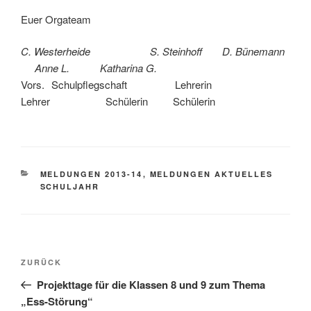
Euer Orgateam
C. Westerheide S. Steinhoff D. Bünemann
Anne L. Katharina G.
Vors. Schulpflegschaft Lehrerin
Lehrer Schülerin Schülerin
KATEGORIEN
MELDUNGEN 2013-14
,
MELDUNGEN AKTUELLES
SCHULJAHR
Beitragsnavigation
Vorheriger
ZURÜCK
Beitrag
Projekttage für die Klassen 8 und 9 zum Thema
„Ess-Störung“