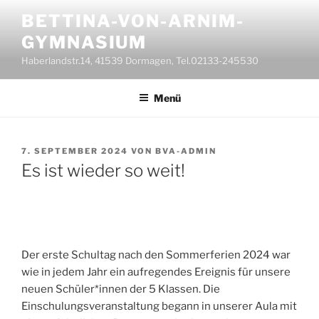
Zum
BETTINA-VON-ARNIM-
Inhalt
GYMNASIUM
springen
Haberlandstr.14, 41539 Dormagen, Tel.02133-245530
Menü
VERÖFFENTLICHT
7. SEPTEMBER 2024
VON
BVA-ADMIN
AM
Es ist wieder so weit!
Der erste Schultag nach den Sommerferien 2024 war
wie in jedem Jahr ein aufregendes Ereignis für unsere
neuen Schüler*innen der 5 Klassen. Die
Einschulungsveranstaltung begann in unserer Aula mit