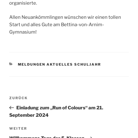
organisierte.
Allen Neuankömmlingen wünschen wir einen tollen
Start und alles Gute am Bettina-von-Arnim-
Gymnasium!
KATEGORIEN
MELDUNGEN AKTUELLES SCHULJAHR
Beitragsnavigation
Vorheriger
ZURÜCK
Beitrag
Einladung zum „Run of Colours“ am 21.
September 2024
Nächster
WEITER
Beitrag