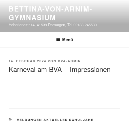
Zum
BETTINA-VON-ARNIM-
Inhalt
GYMNASIUM
springen
Haberlandstr.14, 41539 Dormagen, Tel.02133-245530
Menü
VERÖFFENTLICHT
14. FEBRUAR 2024
VON
BVA-ADMIN
AM
Karneval am BVA – Impressionen
KATEGORIEN
MELDUNGEN AKTUELLES SCHULJAHR