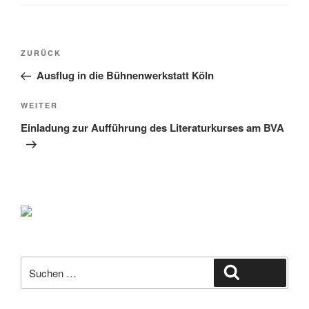
Beitragsnavigation
Vorheriger
ZURÜCK
Beitrag
Ausflug in die Bühnenwerkstatt Köln
Nächster
WEITER
Beitrag
Einladung zur Aufführung des Literaturkurses am BVA
Suche
Suchen
nach: