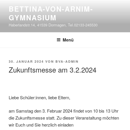
Zum
BETTINA-VON-ARNIM-
Inhalt
GYMNASIUM
springen
Haberlandstr.14, 41539 Dormagen, Tel.02133-245530
Menü
VERÖFFENTLICHT
30. JANUAR 2024
VON
BVA-ADMIN
AM
Zukunftsmesse am 3.2.2024
Liebe Schüler:innen, liebe Eltern,
am Samstag den 3. Februar 2024 findet von 10 bis 13 Uhr
die Zukunftsmesse statt. Zu dieser Veranstaltung möchten
wir Euch und Sie herzlich einladen