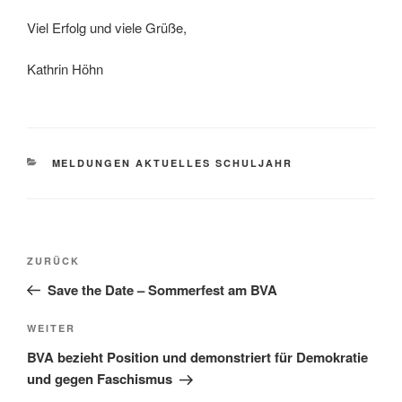
Viel Erfolg und viele Grüße,
Kathrin Höhn
KATEGORIEN
MELDUNGEN AKTUELLES SCHULJAHR
Beitragsnavigation
Vorheriger
ZURÜCK
Beitrag
Save the Date – Sommerfest am BVA
Nächster
WEITER
Beitrag
BVA bezieht Position und demonstriert für Demokratie
und gegen Faschismus