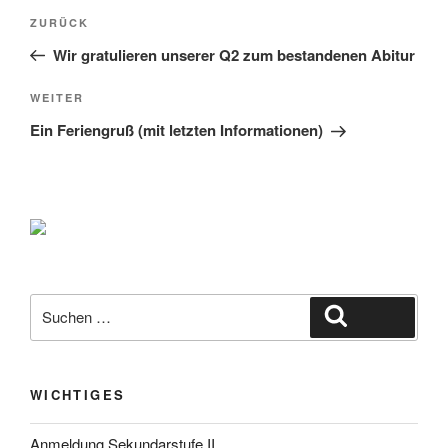
Beitragsnavigation
Vorheriger
ZURÜCK
Beitrag
Wir gratulieren unserer Q2 zum bestandenen Abitur
Nächster
WEITER
Beitrag
Ein Feriengruß (mit letzten Informationen)
Suche
Suchen
nach:
WICHTIGES
Anmeldung Sekundarstufe II