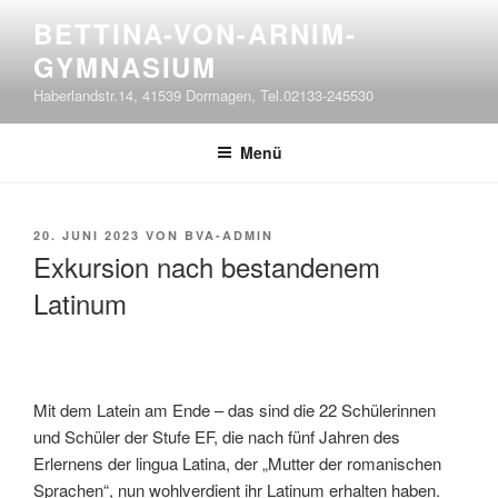
Zum
BETTINA-VON-ARNIM-
Inhalt
GYMNASIUM
springen
Haberlandstr.14, 41539 Dormagen, Tel.02133-245530
Menü
VERÖFFENTLICHT
20. JUNI 2023
VON
BVA-ADMIN
AM
Exkursion nach bestandenem
Latinum
Mit dem Latein am Ende – das sind die 22 Schülerinnen
und Schüler der Stufe EF, die nach fünf Jahren des
Erlernens der lingua Latina, der „Mutter der romanischen
Sprachen“, nun wohlverdient ihr Latinum erhalten haben.