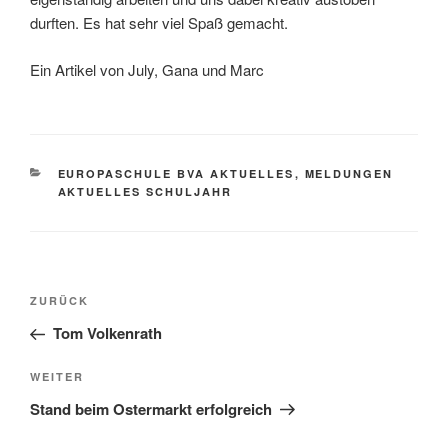
durften. Es hat sehr viel Spaß gemacht.
Ein Artikel von July, Gana und Marc
KATEGORIEN
EUROPASCHULE BVA AKTUELLES
,
MELDUNGEN
AKTUELLES SCHULJAHR
Beitragsnavigation
Vorheriger
ZURÜCK
Beitrag
Tom Volkenrath
Nächster
WEITER
Beitrag
Stand beim Ostermarkt erfolgreich