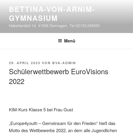
Zum
BETTINA-VON-ARNIM-
Inhalt
GYMNASIUM
springen
Haberlandstr.14, 41539 Dormagen, Tel.02133-245530
Menü
VERÖFFENTLICHT
29. APRIL 2023
VON
BVA-ADMIN
AM
Schülerwettbewerb EuroVisions
2022
KIM-Kurs Klasse 5 bei Frau Gust
„Europe4youth – Gemeinsam für den Frieden“ hieß das
Motto des Wettbewerbs 2022, an dem alle Jugendlichen