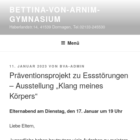
Zum
BETTINA-VON-ARNIM-
Inhalt
GYMNASIUM
springen
Haberlandstr.14, 41539 Dormagen, Tel.02133-245530
Menü
VERÖFFENTLICHT
11. JANUAR 2023
VON
BVA-ADMIN
AM
Präventionsprojekt zu Essstörungen
– Ausstellung „Klang meines
Körpers“
Elternabend am Dienstag, den 17. Januar um 19 Uhr
Liebe Eltern,
Jugendliche haben heutzutage viele Aufgaben zu meistern.