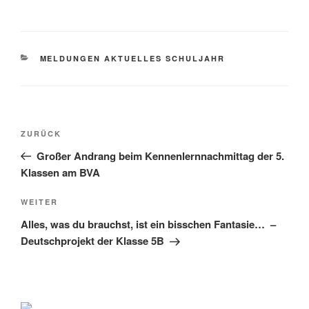
KATEGORIEN
MELDUNGEN AKTUELLES SCHULJAHR
Beitragsnavigation
Vorheriger
ZURÜCK
Beitrag
Großer Andrang beim Kennenlernnachmittag der 5.
Klassen am BVA
Nächster
WEITER
Beitrag
Alles, was du brauchst, ist ein bisschen Fantasie… –
Deutschprojekt der Klasse 5B