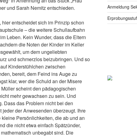
weg“ in Anlehnung an das Stück „Frau
Anmeldung Seku
ner und Sarah Nemitz entschieden.
Erprobungsstu
 hier entscheidet sich im Prinzip schon
auptschule – die weitere Schullaufbahn
g im Leben. Kein Wunder, dass die Eltern
 nachdem die Noten der Kinder im Keller
ausgewählt, um dem ungeliebten
urz und schmerzlos beizubringen. Und so
n auf Kinderstühlchen zwischen
nden, bereit, dem Feind ins Auge zu
ngst klar, wer die Schuld an der Misere
rr Müller scheint den pädagogischen
 nicht mehr gewachsen zu sein. Und
. Dass das Problem nicht bei den
st jeder der Anwesenden überzeugt. Ihre
 kleine Persönlichkeiten, die ab und an
nd die nicht etwa einfach Spätzünder,
ch mathematisch unbegabt sind. Die