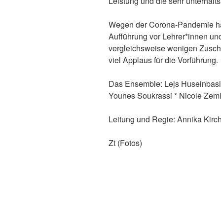
Leistung und die sehr unterhalt
Wegen der Corona-Pandemie hatte
Aufführung vor Lehrer*innen un
vergleichsweise wenigen Zuscha
viel Applaus für die Vorführung.
Das Ensemble: Lejs Huseinbasic 
Younes Soukrassi * Nicole Zeml
Leitung und Regie: Annika Kirc
Zt (Fotos)