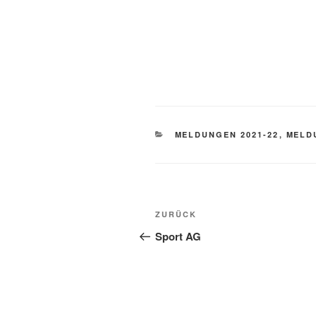
KATEGORIEN
MELDUNGEN 2021-22
,
MELD
Beitragsnavigation
Vorheriger
ZURÜCK
Beitrag
Sport AG