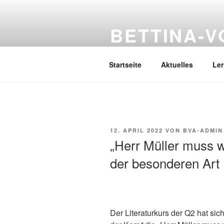
Zum
Inhalt
BETTINA-
springen
Haberlandstr.14, 41539 Dormag
Startseite
Aktuelles
Le
VERÖFFENTLICHT
12. APRIL 2022
VON
BVA-ADMIN
AM
„Herr Müller muss w
der besonderen Art
Der Literaturkurs der Q2 hat sic