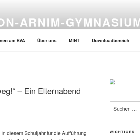
VON-ARNIM-GYMNASIU
en, Tel.02133-245530
rnen am BVA
Über uns
MINT
Downloadbereich
eg!“ – Ein Elternabend
Suche
nach:
h in diesem Schuljahr für die Aufführung
WICHTIGES