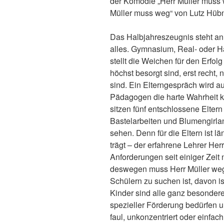
der Komödie „Herr Müller muss 
Müller muss weg“ von Lutz Hüb
Das Halbjahreszeugnis steht an,
alles. Gymnasium, Real- oder H
stellt die Weichen für den Erfol
höchst besorgt sind, erst recht,
sind. Ein Elterngespräch wird 
Pädagogen die harte Wahrheit k
sitzen fünf entschlossene Elter
Bastelarbeiten und Blumengirla
sehen. Denn für die Eltern ist lä
trägt – der erfahrene Lehrer He
Anforderungen seit einiger Zeit
deswegen muss Herr Müller weg
Schülern zu suchen ist, davon i
Kinder sind alle ganz besondere
spezieller Förderung bedürfen u
faul, unkonzentriert oder einfa