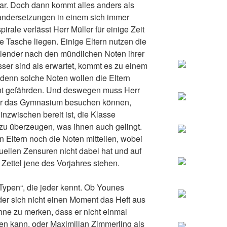
lar. Doch dann kommt alles anders als
andersetzungen in einem sich immer
rale verlässt Herr Müller für einige Zeit
 Tasche liegen. Einige Eltern nutzen die
lender nach den mündlichen Noten ihrer
sser sind als erwartet, kommt es zu einem
denn solche Noten wollen die Eltern
cht gefährden. Und deswegen muss Herr
nder das Gymnasium besuchen können,
inzwischen bereit ist, die Klasse
u überzeugen, was ihnen auch gelingt.
 Eltern noch die Noten mitteilen, wobei
ktuellen Zensuren nicht dabei hat und auf
Zettel jene des Vorjahres stehen.
„Typen“, die jeder kennt. Ob Younes
der sich nicht einen Moment das Heft aus
hne zu merken, dass er nicht einmal
en kann, oder Maximilian Zimmerling als