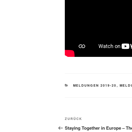
KATEGORIEN
MELDUNGEN 2019-20
,
MELD
Beitragsnavigation
Vorheriger
ZURÜCK
Beitrag
Staying Together in Europe – Th