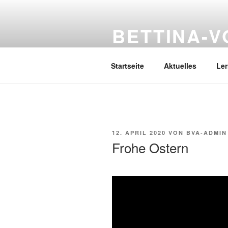
Zum
Inhalt
BETTINA-
springen
Haberlandstr.14, 41539 Dormag
Startseite
Aktuelles
Le
VERÖFFENTLICHT
12. APRIL 2020
VON
BVA-ADMIN
AM
Frohe Ostern