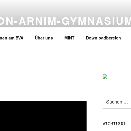
VON-ARNIM-GYMNASIU
en, Tel.02133-245530
rnen am BVA
Über uns
MINT
Downloadbereich
Suche
nach:
WICHTIGES