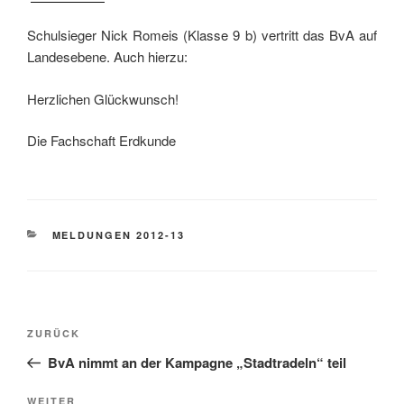
Schulsieger Nick Romeis (Klasse 9 b) vertritt das BvA auf
Landesebene. Auch hierzu:
Herzlichen Glückwunsch!
Die Fachschaft Erdkunde
KATEGORIEN
MELDUNGEN 2012-13
Beitragsnavigation
Vorheriger
ZURÜCK
Beitrag
BvA nimmt an der Kampagne „Stadtradeln“ teil
Nächster
WEITER