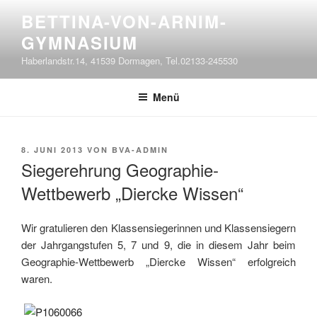
Zum
BETTINA-VON-ARNIM-
Inhalt
GYMNASIUM
springen
Haberlandstr.14, 41539 Dormagen, Tel.02133-245530
Menü
VERÖFFENTLICHT
8. JUNI 2013
VON
BVA-ADMIN
AM
Siegerehrung Geographie-
Wettbewerb „Diercke Wissen“
Wir gratulieren den Klassensiegerinnen und Klassensiegern
der Jahrgangstufen 5, 7 und 9, die in diesem Jahr beim
Geographie-Wettbewerb „Diercke Wissen“ erfolgreich
waren.